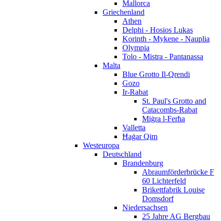
Mallorca
Griechenland
Athen
Delphi - Hosios Lukas
Korinth - Mykene - Nauplia
Olympia
Tolo - Mistra - Pantanassa
Malta
Blue Grotto Il-Qrendi
Gozo
Ir-Rabat
St. Paul's Grotto and
Catacombs-Rabat
Miġra l-Ferħa
Valletta
Ħaġar Qim
Westeuropa
Deutschland
Brandenburg
Abraumförderbrücke F
60 Lichterfeld
Brikettfabrik Louise
Domsdorf
Niedersachsen
25 Jahre AG Bergbau