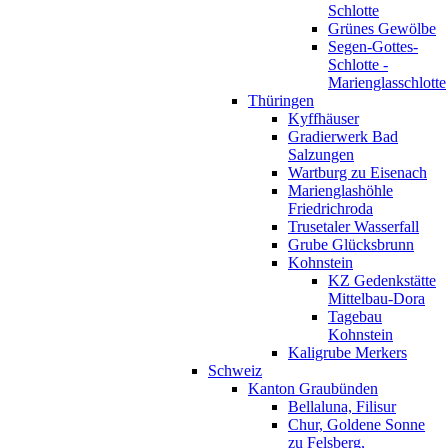
Schlotte
Grünes Gewölbe
Segen-Gottes-
Schlotte -
Marienglasschlotte
Thüringen
Kyffhäuser
Gradierwerk Bad
Salzungen
Wartburg zu Eisenach
Marienglashöhle
Friedrichroda
Trusetaler Wasserfall
Grube Glücksbrunn
Kohnstein
KZ Gedenkstätte
Mittelbau-Dora
Tagebau
Kohnstein
Kaligrube Merkers
Schweiz
Kanton Graubünden
Bellaluna, Filisur
Chur, Goldene Sonne
zu Felsberg,