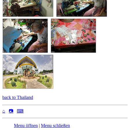
back to Thailand
⌂
📷
⌨
Menu öffnen
|
Menu schließen