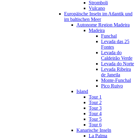
Stromboli
Vulcano
Europäische Inseln im Atlantik und
im baltischen Meer
Autonome Region Madeira
Madeira
Funchal
Levada das 25
Fontes
Levada do
Caldeirão Verde
Levada do Norte
Levada Ribeira
de Janeila
Monte-Funchal
Pico Ruivo
Island
Tour 1
Tour 2
Tour 3
Tour 4
Tour 5
Tour 6
Kanarische Inseln
La Palma