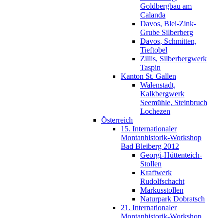
Goldbergbau am
Calanda
Davos, Blei-Zink-
Grube Silberberg
Davos, Schmitten,
Tieftobel
Zillis, Silberbergwerk
Taspin
Kanton St. Gallen
Walenstadt,
Kalkbergwerk
Seemühle, Steinbruch
Lochezen
Österreich
15. Internationaler
Montanhistorik-Workshop
Bad Bleiberg 2012
Georgi-Hüttenteich-
Stollen
Kraftwerk
Rudolfschacht
Markusstollen
Naturpark Dobratsch
21. Internationaler
Montanhistorik-Workshop