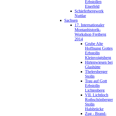
Erbstollen
Eiserfeld
Schieferbergwerk
Nuttlar
Sachsen
17. Internationaler
Montanhistorik-
Workshop Freiberg
2014
Grube Alte
Hoffnung Gottes
Erbstolln
Kleinvoigtsberg
Hirtenwiesen bei
Glashütte
Thelersberger
Stolln
Trau auf Gott
Erbstolln
Lichtenberg
VII. Lichtloch
Rothschönberger
Stolln
Halsbrücke
Zug - Brand-