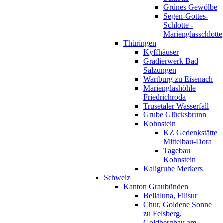
Grünes Gewölbe
Segen-Gottes-
Schlotte -
Marienglasschlotte
Thüringen
Kyffhäuser
Gradierwerk Bad
Salzungen
Wartburg zu Eisenach
Marienglashöhle
Friedrichroda
Trusetaler Wasserfall
Grube Glücksbrunn
Kohnstein
KZ Gedenkstätte
Mittelbau-Dora
Tagebau
Kohnstein
Kaligrube Merkers
Schweiz
Kanton Graubünden
Bellaluna, Filisur
Chur, Goldene Sonne
zu Felsberg,
Goldbergbau am