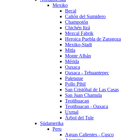
Mexiko
Becal
Cañón del Sumidero
Champotón
Chichén Itzá
Mezcal Fabrik
Heroica Puebla de Zaragoza
Mexiko-Stadt
Mitla
Monte Albán
Mérida
Oaxaca
Oaxaca - Tehuantepec
Palenque
Pollo Pibil
San Cristóbal de Las Casas
San Juan Chamula
Teotihuacan
Teotihuacan - Oaxaca
Uxmal
Árbol del Tule
Südamerika
Peru
Aguas Calientes - Cusco