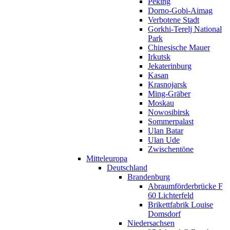
Peking
Dorno-Gobi-Aimag
Verbotene Stadt
Gorkhi-Terelj National
Park
Chinesische Mauer
Irkutsk
Jekaterinburg
Kasan
Krasnojarsk
Ming-Gräber
Moskau
Nowosibirsk
Sommerpalast
Ulan Batar
Ulan Ude
Zwischentöne
Mitteleuropa
Deutschland
Brandenburg
Abraumförderbrücke F
60 Lichterfeld
Brikettfabrik Louise
Domsdorf
Niedersachsen