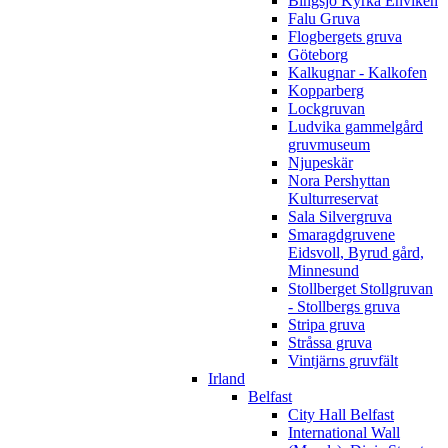
Bingsjö Kyrka Enviken
Falu Gruva
Flogbergets gruva
Göteborg
Kalkugnar - Kalkofen
Kopparberg
Lockgruvan
Ludvika gammelgård
gruvmuseum
Njupeskär
Nora Pershyttan
Kulturreservat
Sala Silvergruva
Smaragdgruvene
Eidsvoll, Byrud gård,
Minnesund
Stollberget Stollgruvan
- Stollbergs gruva
Stripa gruva
Stråssa gruva
Vintjärns gruvfält
Irland
Belfast
City Hall Belfast
International Wall