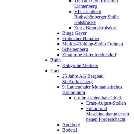
Trau auf Gott Erbstolln
Lichtenberg
VII. Lichtloch
Rothschönberger Stolln
Halsbrücke
Zug - Brand-Erbisdorf
Binge Geyer
Frohnauer Hammer
Markus-Röhling-Stolln Frohnau
Scheibenberg
Zinngrube Ehrenfriedersdorf
Rhön
Kaligrube Merkers
Harz
25 Jahre AG Bergbau
St. Andreasberg
9. Lautenthaler Montanistisches
Kolloquium
Grube Lautenthals Glück
Ernst-August-Stollen
Füllort und
Maschinenkammer am
neuen Förderschacht
Auerberg
Bodetal