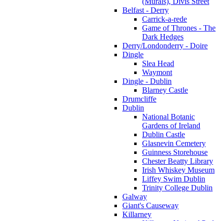
(Murals), Divis Street
Belfast - Derry
Carrick-a-rede
Game of Thrones - The
Dark Hedges
Derry/Londonderry - Doire
Dingle
Slea Head
Waymont
Dingle - Dublin
Blarney Castle
Drumcliffe
Dublin
National Botanic
Gardens of Ireland
Dublin Castle
Glasnevin Cemetery
Guinness Storehouse
Chester Beatty Library
Irish Whiskey Museum
Liffey Swim Dublin
Trinity College Dublin
Galway
Giant's Causeway
Killarney