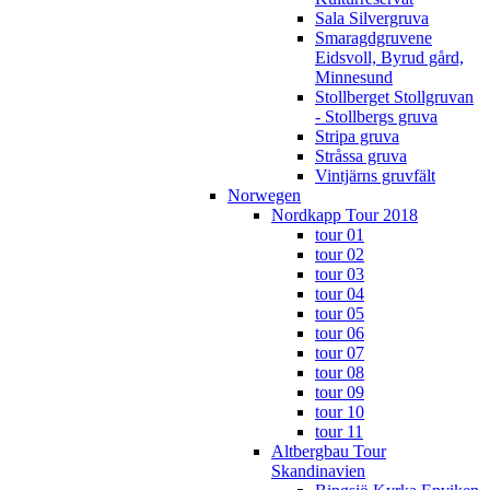
Sala Silvergruva
Smaragdgruvene
Eidsvoll, Byrud gård,
Minnesund
Stollberget Stollgruvan
- Stollbergs gruva
Stripa gruva
Stråssa gruva
Vintjärns gruvfält
Norwegen
Nordkapp Tour 2018
tour 01
tour 02
tour 03
tour 04
tour 05
tour 06
tour 07
tour 08
tour 09
tour 10
tour 11
Altbergbau Tour
Skandinavien