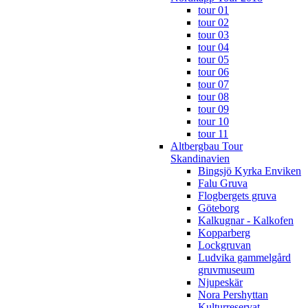
tour 01
tour 02
tour 03
tour 04
tour 05
tour 06
tour 07
tour 08
tour 09
tour 10
tour 11
Altbergbau Tour
Skandinavien
Bingsjö Kyrka Enviken
Falu Gruva
Flogbergets gruva
Göteborg
Kalkugnar - Kalkofen
Kopparberg
Lockgruvan
Ludvika gammelgård
gruvmuseum
Njupeskär
Nora Pershyttan
Kulturreservat