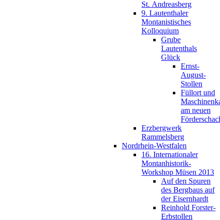
St. Andreasberg
9. Lautenthaler
Montanistisches
Kolloquium
Grube
Lautenthals
Glück
Ernst-
August-
Stollen
Füllort und
Maschinenk
am neuen
Förderschac
Erzbergwerk
Rammelsberg
Nordrhein-Westfalen
16. Internationaler
Montanhistorik-
Workshop Müsen 2013
Auf den Spuren
des Bergbaus auf
der Eisernhardt
Reinhold Forster-
Erbstollen