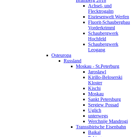
Bramberg 2018
Achsel- und
Flecktrogalm
Eisriesenwelt Werfen
Fluorit-Schaubergbau
Vorderkrimml
Schaubergwerk
Hochfeld
Schaubergwerk
Leogang
Osteuropa
Russland
Moskau - St.Peterburg
Jaroslawl
Kirillo-Beloserski
Kloster
Kischi
Moskau
Sankt Petersburg
Sergiew Possad
Uglich
unterwegs
Werchnije Mandrogi
Transsibirische Eisenbahn
Baikal