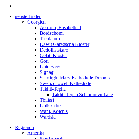
neuste Bilder
Georgien
Assureti, Elisabethtal
Bordschomi
Tschiatura
Dawit Garedscha Kloster
Dedoflistskaro
Gelati Kloster
Gori
Unterwegs
Signagi
St. Virgin Mary Kathedrale Dmanissi
Swetizchoweli Kathedrale
Takhti-Tepha
Takhti Tepha Schlammvulkane
Tbilissi
Uplisziche
Wani, Kolchis
Wardsia
Regionen
Amerika
Nordamerika