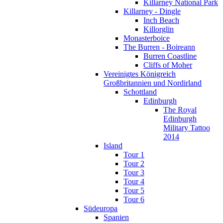
Killarney National Park
Killarney - Dingle
Inch Beach
Killorglin
Monasterboice
The Burren - Boireann
Burren Coastline
Cliffs of Moher
Vereinigtes Königreich
Großbritannien und Nordirland
Schottland
Edinburgh
The Royal
Edinburgh
Military Tattoo
2014
Island
Tour 1
Tour 2
Tour 3
Tour 4
Tour 5
Tour 6
Südeuropa
Spanien