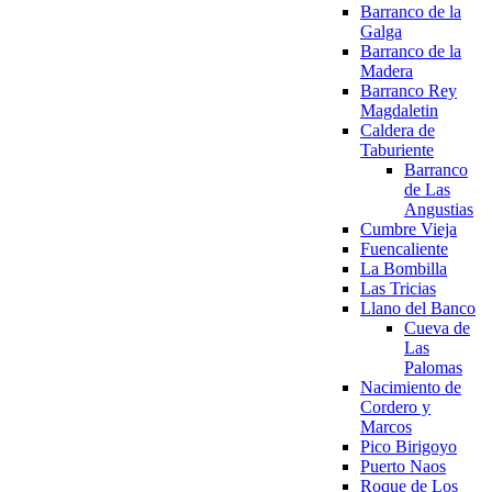
Barranco de la
Galga
Barranco de la
Madera
Barranco Rey
Magdaletin
Caldera de
Taburiente
Barranco
de Las
Angustias
Cumbre Vieja
Fuencaliente
La Bombilla
Las Tricias
Llano del Banco
Cueva de
Las
Palomas
Nacimiento de
Cordero y
Marcos
Pico Birigoyo
Puerto Naos
Roque de Los