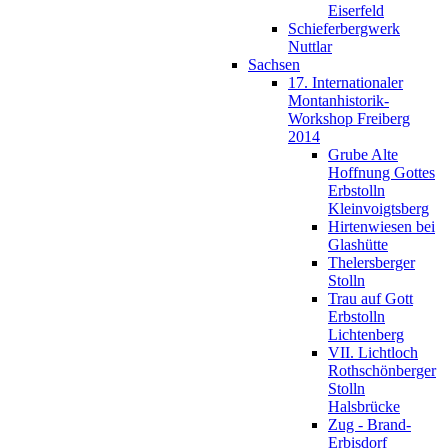
Eiserfeld
Schieferbergwerk
Nuttlar
Sachsen
17. Internationaler
Montanhistorik-
Workshop Freiberg
2014
Grube Alte
Hoffnung Gottes
Erbstolln
Kleinvoigtsberg
Hirtenwiesen bei
Glashütte
Thelersberger
Stolln
Trau auf Gott
Erbstolln
Lichtenberg
VII. Lichtloch
Rothschönberger
Stolln
Halsbrücke
Zug - Brand-
Erbisdorf