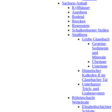
Sachsen-Anhalt
Kyffhäuser
Auerberg
Bodetal
Brocken
Regenstein
Schalkenburger Stollen
Straßberg
Grube Glasebach
Gesteine,
Sedimente
und
Minerale
Übertage
Untertage
Historischer
Kalkofen II im
Glasebacher Tal
Unterharzer
Teich- und
Grabensystem
Röhrigschacht
Wettelrode
Elisabethschächter
Schlotte