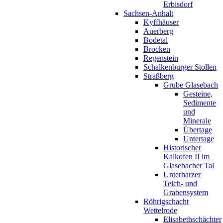
Erbisdorf
Sachsen-Anhalt
Kyffhäuser
Auerberg
Bodetal
Brocken
Regenstein
Schalkenburger Stollen
Straßberg
Grube Glasebach
Gesteine,
Sedimente
und
Minerale
Übertage
Untertage
Historischer
Kalkofen II im
Glasebacher Tal
Unterharzer
Teich- und
Grabensystem
Röhrigschacht
Wettelrode
Elisabethschächter