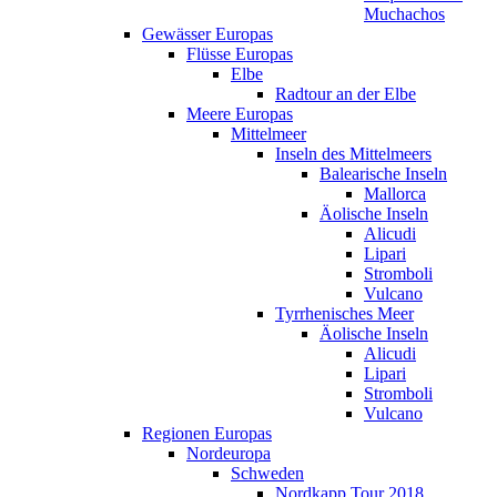
Muchachos
Gewässer Europas
Flüsse Europas
Elbe
Radtour an der Elbe
Meere Europas
Mittelmeer
Inseln des Mittelmeers
Balearische Inseln
Mallorca
Äolische Inseln
Alicudi
Lipari
Stromboli
Vulcano
Tyrrhenisches Meer
Äolische Inseln
Alicudi
Lipari
Stromboli
Vulcano
Regionen Europas
Nordeuropa
Schweden
Nordkapp Tour 2018