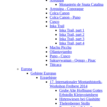
Arequipa
Monasterio de Snata Catalina
Arequipa - Coporaque
Colca Canon
Colca Canon - Puno
Cusco
Inka Trail
Inka Trail, part 1
Inka Trail, part 2
Inka Trail, part 3
Inka Trail, part 4
Machu Picchu
Ollantaytambo
Puno - Cusco
Saksaywaman - Qenqo - Pisac
Titicaca
Europa
Gebirge Europas
Erzgebirge
17. Internationaler Montanhistorik-
Workshop Freiberg 2014
Grube Alte Hoffnung Gottes
Erbstolln Kleinvoigtsberg
Hirtenwiesen bei Glashütte
Thelersberger Stolln