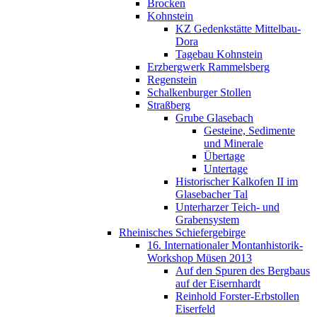
Brocken
Kohnstein
KZ Gedenkstätte Mittelbau-
Dora
Tagebau Kohnstein
Erzbergwerk Rammelsberg
Regenstein
Schalkenburger Stollen
Straßberg
Grube Glasebach
Gesteine, Sedimente
und Minerale
Übertage
Untertage
Historischer Kalkofen II im
Glasebacher Tal
Unterharzer Teich- und
Grabensystem
Rheinisches Schiefergebirge
16. Internationaler Montanhistorik-
Workshop Müsen 2013
Auf den Spuren des Bergbaus
auf der Eisernhardt
Reinhold Forster-Erbstollen
Eiserfeld