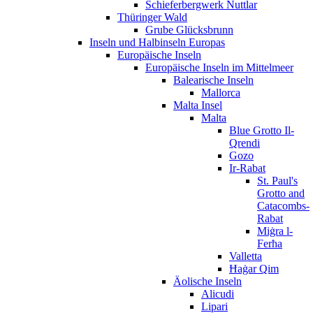
Schieferbergwerk Nuttlar
Thüringer Wald
Grube Glücksbrunn
Inseln und Halbinseln Europas
Europäische Inseln
Europäische Inseln im Mittelmeer
Balearische Inseln
Mallorca
Malta Insel
Malta
Blue Grotto Il-
Qrendi
Gozo
Ir-Rabat
St. Paul's
Grotto and
Catacombs-
Rabat
Miġra l-
Ferħa
Valletta
Ħaġar Qim
Äolische Inseln
Alicudi
Lipari