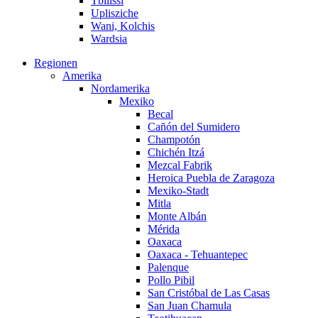
Tbilissi
Uplisziche
Wani, Kolchis
Wardsia
Regionen
Amerika
Nordamerika
Mexiko
Becal
Cañón del Sumidero
Champotón
Chichén Itzá
Mezcal Fabrik
Heroica Puebla de Zaragoza
Mexiko-Stadt
Mitla
Monte Albán
Mérida
Oaxaca
Oaxaca - Tehuantepec
Palenque
Pollo Pibil
San Cristóbal de Las Casas
San Juan Chamula