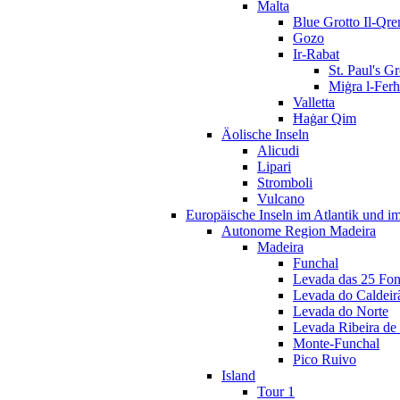
Malta
Blue Grotto Il-Qre
Gozo
Ir-Rabat
St. Paul's G
Miġra l-Fer
Valletta
Ħaġar Qim
Äolische Inseln
Alicudi
Lipari
Stromboli
Vulcano
Europäische Inseln im Atlantik und i
Autonome Region Madeira
Madeira
Funchal
Levada das 25 Fon
Levada do Caldeir
Levada do Norte
Levada Ribeira de 
Monte-Funchal
Pico Ruivo
Island
Tour 1