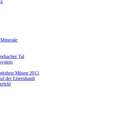
ra
 Minerale
asebacher Tal
system
Workshop Müsen 2013
uf der Eisernhardt
erfeld