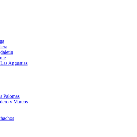
lga
dera
daletin
nte
 Las Angustias
s Palomas
dero y Marcos
chachos