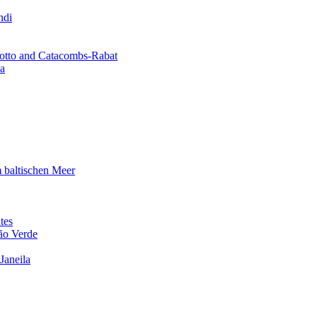
ndi
rotto and Catacombs-Rabat
ħa
m baltischen Meer
tes
ão Verde
Janeila