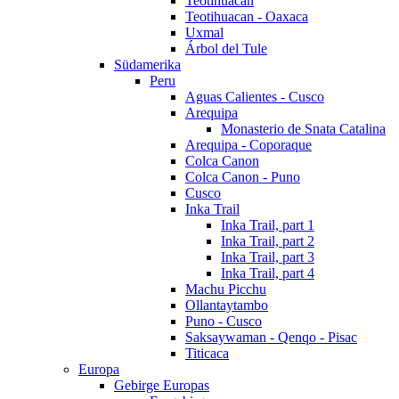
Teotihuacan
Teotihuacan - Oaxaca
Uxmal
Árbol del Tule
Südamerika
Peru
Aguas Calientes - Cusco
Arequipa
Monasterio de Snata Catalina
Arequipa - Coporaque
Colca Canon
Colca Canon - Puno
Cusco
Inka Trail
Inka Trail, part 1
Inka Trail, part 2
Inka Trail, part 3
Inka Trail, part 4
Machu Picchu
Ollantaytambo
Puno - Cusco
Saksaywaman - Qenqo - Pisac
Titicaca
Europa
Gebirge Europas