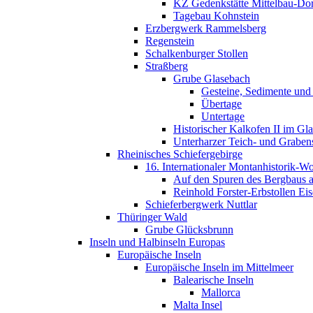
KZ Gedenkstätte Mittelbau-Do
Tagebau Kohnstein
Erzbergwerk Rammelsberg
Regenstein
Schalkenburger Stollen
Straßberg
Grube Glasebach
Gesteine, Sedimente und
Übertage
Untertage
Historischer Kalkofen II im Gl
Unterharzer Teich- und Graben
Rheinisches Schiefergebirge
16. Internationaler Montanhistorik-
Auf den Spuren des Bergbaus a
Reinhold Forster-Erbstollen Eis
Schieferbergwerk Nuttlar
Thüringer Wald
Grube Glücksbrunn
Inseln und Halbinseln Europas
Europäische Inseln
Europäische Inseln im Mittelmeer
Balearische Inseln
Mallorca
Malta Insel