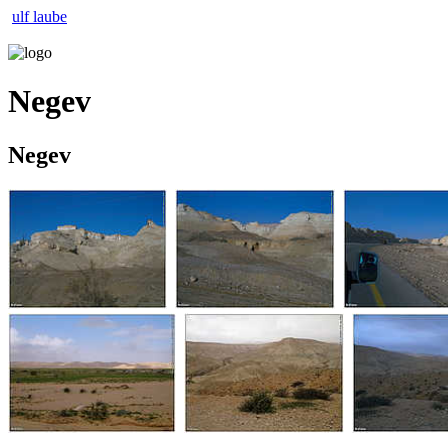
ulf laube
Negev
Negev