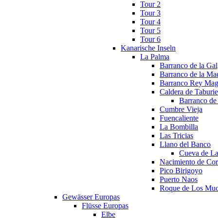
Tour 2
Tour 3
Tour 4
Tour 5
Tour 6
Kanarische Inseln
La Palma
Barranco de la Ga
Barranco de la Ma
Barranco Rey Mag
Caldera de Taburie
Barranco de
Cumbre Vieja
Fuencaliente
La Bombilla
Las Tricias
Llano del Banco
Cueva de La
Nacimiento de Cor
Pico Birigoyo
Puerto Naos
Roque de Los Mu
Gewässer Europas
Flüsse Europas
Elbe