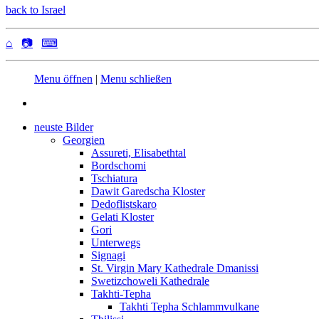
back to Israel
⌂
📷
⌨
Menu öffnen
|
Menu schließen
neuste Bilder
Georgien
Assureti, Elisabethtal
Bordschomi
Tschiatura
Dawit Garedscha Kloster
Dedoflistskaro
Gelati Kloster
Gori
Unterwegs
Signagi
St. Virgin Mary Kathedrale Dmanissi
Swetizchoweli Kathedrale
Takhti-Tepha
Takhti Tepha Schlammvulkane