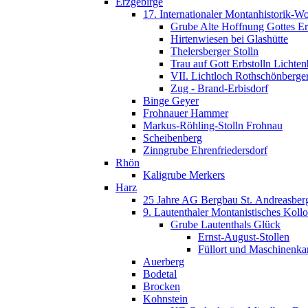
Erzgebirge
17. Internationaler Montanhistorik-W
Grube Alte Hoffnung Gottes Er
Hirtenwiesen bei Glashütte
Thelersberger Stolln
Trau auf Gott Erbstolln Lichte
VII. Lichtloch Rothschönberger
Zug - Brand-Erbisdorf
Binge Geyer
Frohnauer Hammer
Markus-Röhling-Stolln Frohnau
Scheibenberg
Zinngrube Ehrenfriedersdorf
Rhön
Kaligrube Merkers
Harz
25 Jahre AG Bergbau St. Andreasber
9. Lautenthaler Montanistisches Koll
Grube Lautenthals Glück
Ernst-August-Stollen
Füllort und Maschinenk
Auerberg
Bodetal
Brocken
Kohnstein