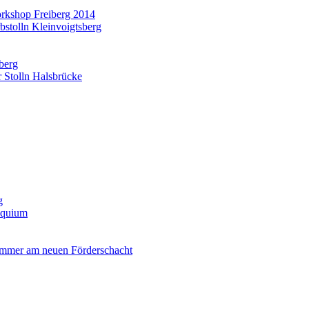
orkshop Freiberg 2014
bstolln Kleinvoigtsberg
nberg
 Stolln Halsbrücke
g
oquium
ammer am neuen Förderschacht