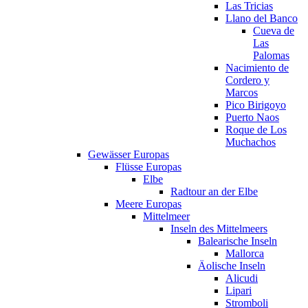
Las Tricias
Llano del Banco
Cueva de
Las
Palomas
Nacimiento de
Cordero y
Marcos
Pico Birigoyo
Puerto Naos
Roque de Los
Muchachos
Gewässer Europas
Flüsse Europas
Elbe
Radtour an der Elbe
Meere Europas
Mittelmeer
Inseln des Mittelmeers
Balearische Inseln
Mallorca
Äolische Inseln
Alicudi
Lipari
Stromboli