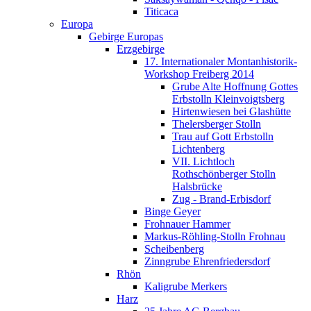
Titicaca
Europa
Gebirge Europas
Erzgebirge
17. Internationaler Montanhistorik-
Workshop Freiberg 2014
Grube Alte Hoffnung Gottes
Erbstolln Kleinvoigtsberg
Hirtenwiesen bei Glashütte
Thelersberger Stolln
Trau auf Gott Erbstolln
Lichtenberg
VII. Lichtloch
Rothschönberger Stolln
Halsbrücke
Zug - Brand-Erbisdorf
Binge Geyer
Frohnauer Hammer
Markus-Röhling-Stolln Frohnau
Scheibenberg
Zinngrube Ehrenfriedersdorf
Rhön
Kaligrube Merkers
Harz