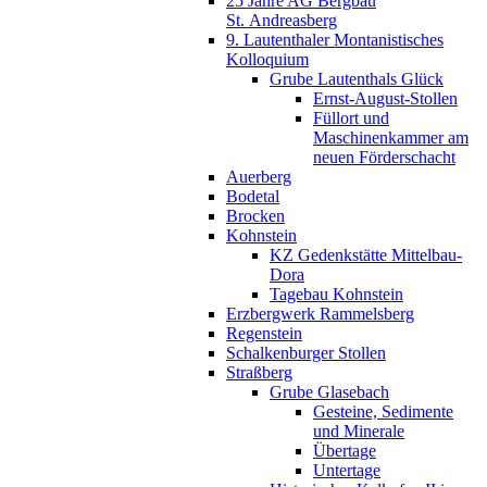
25 Jahre AG Bergbau
St. Andreasberg
9. Lautenthaler Montanistisches
Kolloquium
Grube Lautenthals Glück
Ernst-August-Stollen
Füllort und
Maschinenkammer am
neuen Förderschacht
Auerberg
Bodetal
Brocken
Kohnstein
KZ Gedenkstätte Mittelbau-
Dora
Tagebau Kohnstein
Erzbergwerk Rammelsberg
Regenstein
Schalkenburger Stollen
Straßberg
Grube Glasebach
Gesteine, Sedimente
und Minerale
Übertage
Untertage