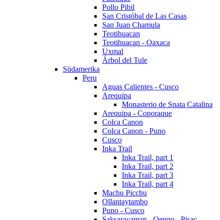
Pollo Pibil
San Cristóbal de Las Casas
San Juan Chamula
Teotihuacan
Teotihuacan - Oaxaca
Uxmal
Árbol del Tule
Südamerika
Peru
Aguas Calientes - Cusco
Arequipa
Monasterio de Snata Catalina
Arequipa - Coporaque
Colca Canon
Colca Canon - Puno
Cusco
Inka Trail
Inka Trail, part 1
Inka Trail, part 2
Inka Trail, part 3
Inka Trail, part 4
Machu Picchu
Ollantaytambo
Puno - Cusco
Saksaywaman - Qenqo - Pisac