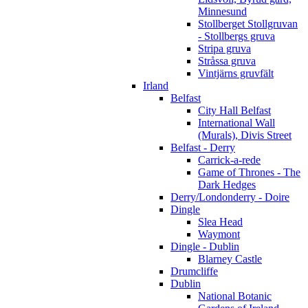
Minnesund
Stollberget Stollgruvan
- Stollbergs gruva
Stripa gruva
Stråssa gruva
Vintjärns gruvfält
Irland
Belfast
City Hall Belfast
International Wall
(Murals), Divis Street
Belfast - Derry
Carrick-a-rede
Game of Thrones - The
Dark Hedges
Derry/Londonderry - Doire
Dingle
Slea Head
Waymont
Dingle - Dublin
Blarney Castle
Drumcliffe
Dublin
National Botanic