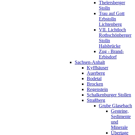
Thelersberger
Stolln
Trau auf Gott
Erbstolln
Lichtenberg
VII. Lichtloch
Rothschönberger
Stolln
Halsbrücke
Zug - Brand-
Erbisdorf
Sachsen-Anhalt
Kyffhäuser
Auerberg
Bodetal
Brocken
Regenstein
Schalkenburger Stollen
Straßberg
Grube Glasebach
Gesteine,
Sedimente
und
Minerale
Übertage