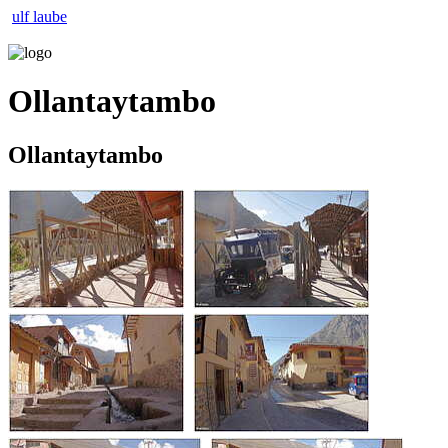
ulf laube
Ollantaytambo
Ollantaytambo