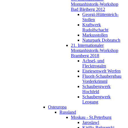
Montanhistorik-Workshop
Bad Bleiberg 2012
Georgi-Hüttenteich-
Stollen
Kraftwerk
Rudolfschacht
Markusstollen
Naturpark Dobratsch
21. Internationaler
Montanhistorik-Workshop
Bramberg 2018
Achsel- und
Flecktrogalm
Eisriesenwelt Werfen
Fluorit-Schaubergbau
Vorderkrimml
Schaubergwerk
Hochfeld
Schaubergwerk
Leogang
Osteuropa
Russland
Moskau - St.Peterburg
Jaroslawl
Kirillo-Beloserski