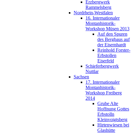
Erzbergwerk
Rammelsberg
Nordrhein-Westfalen
16. Internationaler
Montanhistorik-
Workshop Müsen 2013
Auf den Spuren
des Bergbaus auf
der Eisernhardt
Reinhold Forster-
Erbstollen
Eiserfeld
Schieferbergwerk
Nuttlar
Sachsen
17. Internationaler
Montanhistorik-
Workshop Freiberg
2014
Grube Alte
Hoffnung Gottes
Erbstolln
Kleinvoigtsberg
Hirtenwiesen bei
Glashütte