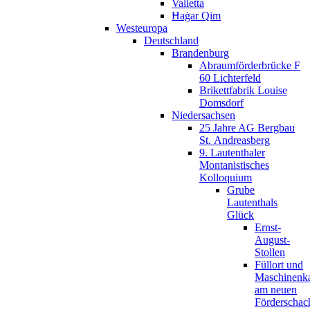
Valletta
Ħaġar Qim
Westeuropa
Deutschland
Brandenburg
Abraumförderbrücke F
60 Lichterfeld
Brikettfabrik Louise
Domsdorf
Niedersachsen
25 Jahre AG Bergbau
St. Andreasberg
9. Lautenthaler
Montanistisches
Kolloquium
Grube
Lautenthals
Glück
Ernst-
August-
Stollen
Füllort und
Maschinenk
am neuen
Förderschac