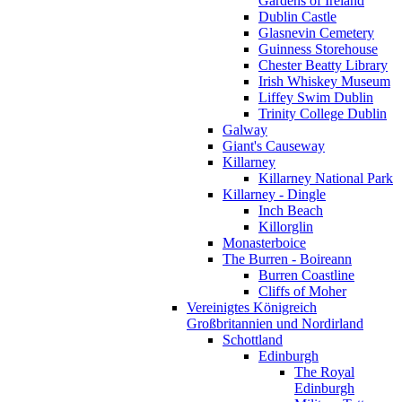
Gardens of Ireland
Dublin Castle
Glasnevin Cemetery
Guinness Storehouse
Chester Beatty Library
Irish Whiskey Museum
Liffey Swim Dublin
Trinity College Dublin
Galway
Giant's Causeway
Killarney
Killarney National Park
Killarney - Dingle
Inch Beach
Killorglin
Monasterboice
The Burren - Boireann
Burren Coastline
Cliffs of Moher
Vereinigtes Königreich
Großbritannien und Nordirland
Schottland
Edinburgh
The Royal
Edinburgh