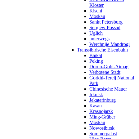
Kloster
Kischi
Moskau
Sankt Petersburg
Sergiew Possad
Uglich
unterwegs
Werchnije Mandrogi
Transsibirische Eisenbahn
Baikal
Peking
Dorno-Gobi-Aimag
Verbotene Stadt
Gorkhi-Terelj National
Park
Chinesische Mauer
Irkutsk
Jekaterinburg
Kasan
Krasnojarsk
Ming-Gräber
Moskau
Nowosibirsk
Sommerpalast