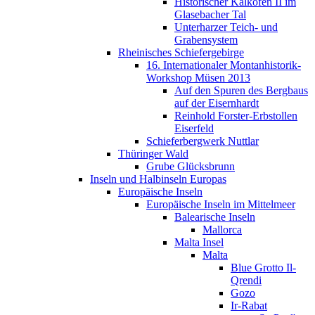
Historischer Kalkofen II im
Glasebacher Tal
Unterharzer Teich- und
Grabensystem
Rheinisches Schiefergebirge
16. Internationaler Montanhistorik-
Workshop Müsen 2013
Auf den Spuren des Bergbaus
auf der Eisernhardt
Reinhold Forster-Erbstollen
Eiserfeld
Schieferbergwerk Nuttlar
Thüringer Wald
Grube Glücksbrunn
Inseln und Halbinseln Europas
Europäische Inseln
Europäische Inseln im Mittelmeer
Balearische Inseln
Mallorca
Malta Insel
Malta
Blue Grotto Il-
Qrendi
Gozo
Ir-Rabat