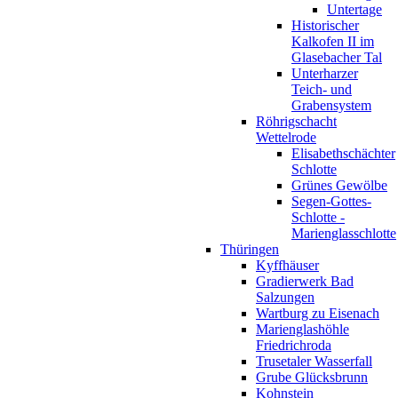
Untertage
Historischer
Kalkofen II im
Glasebacher Tal
Unterharzer
Teich- und
Grabensystem
Röhrigschacht
Wettelrode
Elisabethschächter
Schlotte
Grünes Gewölbe
Segen-Gottes-
Schlotte -
Marienglasschlotte
Thüringen
Kyffhäuser
Gradierwerk Bad
Salzungen
Wartburg zu Eisenach
Marienglashöhle
Friedrichroda
Trusetaler Wasserfall
Grube Glücksbrunn
Kohnstein