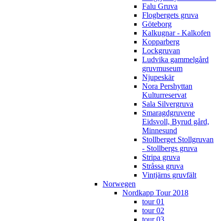
Falu Gruva
Flogbergets gruva
Göteborg
Kalkugnar - Kalkofen
Kopparberg
Lockgruvan
Ludvika gammelgård
gruvmuseum
Njupeskär
Nora Pershyttan
Kulturreservat
Sala Silvergruva
Smaragdgruvene
Eidsvoll, Byrud gård,
Minnesund
Stollberget Stollgruvan
- Stollbergs gruva
Stripa gruva
Stråssa gruva
Vintjärns gruvfält
Norwegen
Nordkapp Tour 2018
tour 01
tour 02
tour 03