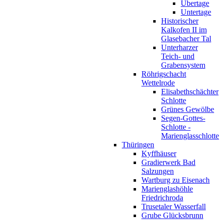
Übertage
Untertage
Historischer
Kalkofen II im
Glasebacher Tal
Unterharzer
Teich- und
Grabensystem
Röhrigschacht
Wettelrode
Elisabethschächter
Schlotte
Grünes Gewölbe
Segen-Gottes-
Schlotte -
Marienglasschlotte
Thüringen
Kyffhäuser
Gradierwerk Bad
Salzungen
Wartburg zu Eisenach
Marienglashöhle
Friedrichroda
Trusetaler Wasserfall
Grube Glücksbrunn