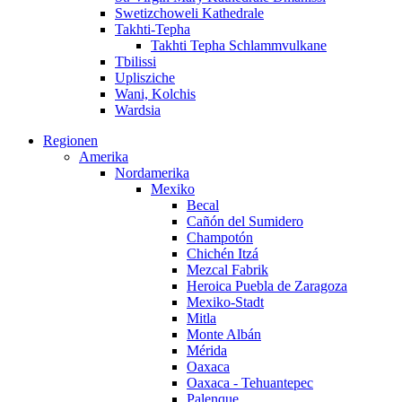
Swetizchoweli Kathedrale
Takhti-Tepha
Takhti Tepha Schlammvulkane
Tbilissi
Uplisziche
Wani, Kolchis
Wardsia
Regionen
Amerika
Nordamerika
Mexiko
Becal
Cañón del Sumidero
Champotón
Chichén Itzá
Mezcal Fabrik
Heroica Puebla de Zaragoza
Mexiko-Stadt
Mitla
Monte Albán
Mérida
Oaxaca
Oaxaca - Tehuantepec
Palenque