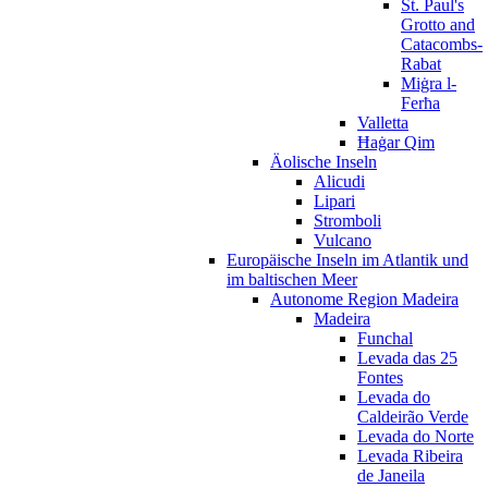
St. Paul's
Grotto and
Catacombs-
Rabat
Miġra l-
Ferħa
Valletta
Ħaġar Qim
Äolische Inseln
Alicudi
Lipari
Stromboli
Vulcano
Europäische Inseln im Atlantik und
im baltischen Meer
Autonome Region Madeira
Madeira
Funchal
Levada das 25
Fontes
Levada do
Caldeirão Verde
Levada do Norte
Levada Ribeira
de Janeila