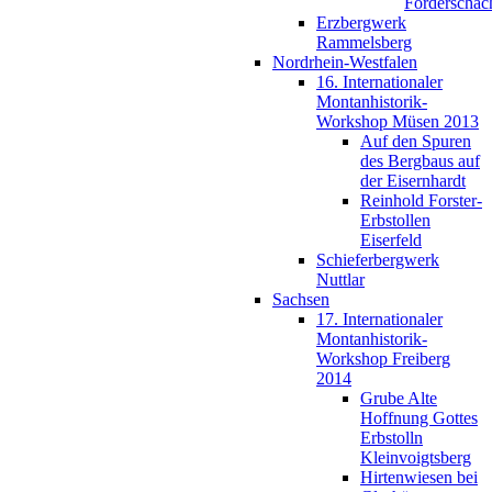
Förderschac
Erzbergwerk
Rammelsberg
Nordrhein-Westfalen
16. Internationaler
Montanhistorik-
Workshop Müsen 2013
Auf den Spuren
des Bergbaus auf
der Eisernhardt
Reinhold Forster-
Erbstollen
Eiserfeld
Schieferbergwerk
Nuttlar
Sachsen
17. Internationaler
Montanhistorik-
Workshop Freiberg
2014
Grube Alte
Hoffnung Gottes
Erbstolln
Kleinvoigtsberg
Hirtenwiesen bei