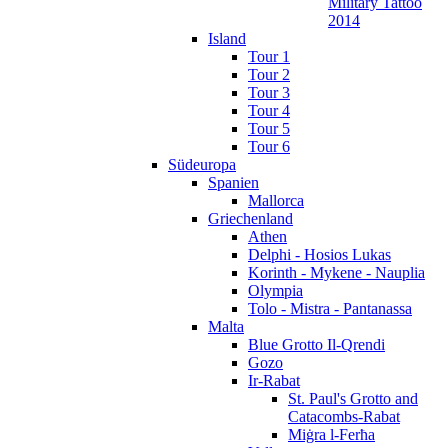
Military Tattoo
2014
Island
Tour 1
Tour 2
Tour 3
Tour 4
Tour 5
Tour 6
Südeuropa
Spanien
Mallorca
Griechenland
Athen
Delphi - Hosios Lukas
Korinth - Mykene - Nauplia
Olympia
Tolo - Mistra - Pantanassa
Malta
Blue Grotto Il-Qrendi
Gozo
Ir-Rabat
St. Paul's Grotto and
Catacombs-Rabat
Miġra l-Ferħa