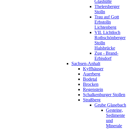
Glashütte
Thelersberger
Stolln
Trau auf Gott
Erbstolln
Lichtenberg
VII. Lichtloch
Rothschönberger
Stolln
Halsbrücke
Zug - Brand-
Erbisdorf
Sachsen-Anhalt
Kyffhäuser
Auerberg
Bodetal
Brocken
Regenstein
Schalkenburger Stollen
Straßberg
Grube Glasebach
Gesteine,
Sedimente
und
Minerale