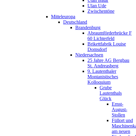
Ulan Batar
Ulan Ude
Zwischentöne
Mitteleuropa
Deutschland
Brandenburg
Abraumförderbrücke F
60 Lichterfeld
Brikettfabrik Louise
Domsdorf
Niedersachsen
25 Jahre AG Bergbau
St. Andreasberg
9. Lautenthaler
Montanistisches
Kolloquium
Grube
Lautenthals
Glück
Ernst-
August-
Stollen
Füllort und
Maschinenk
am neuen