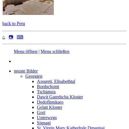
back to Peru
⌂
📷
⌨
Menu öffnen
|
Menu schließen
neuste Bilder
Georgien
Assureti, Elisabethtal
Bordschomi
Tschiatura
Dawit Garedscha Kloster
Dedoflistskaro
Gelati Kloster
Gori
Unterwegs
Signagi
St. Virgin Mary Kathedrale Dmanissi