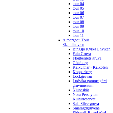
tour 04
tour 05
tour 06
tour 07
tour 08
tour 09
tour 10
tour 11
Altbergbau Tour
Skandinavien
Bingsjö Kyrka Enviken
Falu Gruva
Flogbergets gruva
Göteborg
Kalkugnar - Kalkofen
Kopparberg
Lockgruvan
Ludvika gammelgård
gruvmuseum
Njupeskär
Nora Pershyttan
Kulturreservat
Sala Silvergruva
Smaragdgruvene
Eidsvoll, Byrud gård,