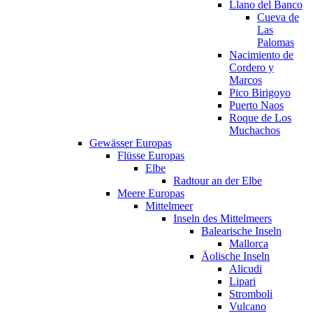
Llano del Banco
Cueva de
Las
Palomas
Nacimiento de
Cordero y
Marcos
Pico Birigoyo
Puerto Naos
Roque de Los
Muchachos
Gewässer Europas
Flüsse Europas
Elbe
Radtour an der Elbe
Meere Europas
Mittelmeer
Inseln des Mittelmeers
Balearische Inseln
Mallorca
Äolische Inseln
Alicudi
Lipari
Stromboli
Vulcano