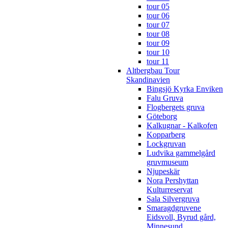
tour 05
tour 06
tour 07
tour 08
tour 09
tour 10
tour 11
Altbergbau Tour
Skandinavien
Bingsjö Kyrka Enviken
Falu Gruva
Flogbergets gruva
Göteborg
Kalkugnar - Kalkofen
Kopparberg
Lockgruvan
Ludvika gammelgård
gruvmuseum
Njupeskär
Nora Pershyttan
Kulturreservat
Sala Silvergruva
Smaragdgruvene
Eidsvoll, Byrud gård,
Minnesund