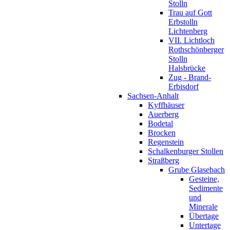
Stolln
Trau auf Gott
Erbstolln
Lichtenberg
VII. Lichtloch
Rothschönberger
Stolln
Halsbrücke
Zug - Brand-
Erbisdorf
Sachsen-Anhalt
Kyffhäuser
Auerberg
Bodetal
Brocken
Regenstein
Schalkenburger Stollen
Straßberg
Grube Glasebach
Gesteine,
Sedimente
und
Minerale
Übertage
Untertage