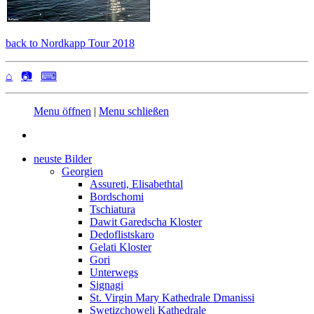
back to Nordkapp Tour 2018
⌂
📷
⌨
Menu öffnen
|
Menu schließen
neuste Bilder
Georgien
Assureti, Elisabethtal
Bordschomi
Tschiatura
Dawit Garedscha Kloster
Dedoflistskaro
Gelati Kloster
Gori
Unterwegs
Signagi
St. Virgin Mary Kathedrale Dmanissi
Swetizchoweli Kathedrale