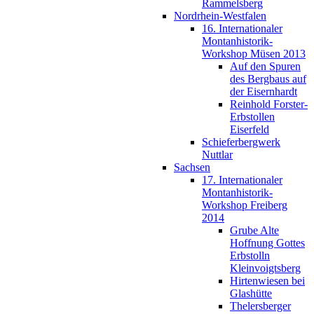
Rammelsberg
Nordrhein-Westfalen
16. Internationaler
Montanhistorik-
Workshop Müsen 2013
Auf den Spuren
des Bergbaus auf
der Eisernhardt
Reinhold Forster-
Erbstollen
Eiserfeld
Schieferbergwerk
Nuttlar
Sachsen
17. Internationaler
Montanhistorik-
Workshop Freiberg
2014
Grube Alte
Hoffnung Gottes
Erbstolln
Kleinvoigtsberg
Hirtenwiesen bei
Glashütte
Thelersberger