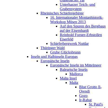
Glasebacher Tal
Unterharzer Teich- und
Grabensystem
Rheinisches Schiefergebirge
16. Internationaler Montanhistorik-
Workshop Müsen 2013
Auf den Spuren des Bergbaus
auf der Eisernhardt
Reinhold Forster-Erbstollen
Eiserfeld
Schieferbergwerk Nuttlar
Thüringer Wald
Grube Glücksbrunn
Inseln und Halbinseln Europas
Europäische Inseln
Europäische Inseln im Mittelmeer
Balearische Inseln
Mallorca
Malta Insel
Malta
Blue Grotto Il-
Qrendi
Gozo
Ir-Rabat
St. Paul's