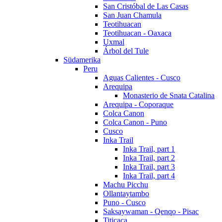
San Cristóbal de Las Casas
San Juan Chamula
Teotihuacan
Teotihuacan - Oaxaca
Uxmal
Árbol del Tule
Südamerika
Peru
Aguas Calientes - Cusco
Arequipa
Monasterio de Snata Catalina
Arequipa - Coporaque
Colca Canon
Colca Canon - Puno
Cusco
Inka Trail
Inka Trail, part 1
Inka Trail, part 2
Inka Trail, part 3
Inka Trail, part 4
Machu Picchu
Ollantaytambo
Puno - Cusco
Saksaywaman - Qenqo - Pisac
Titicaca