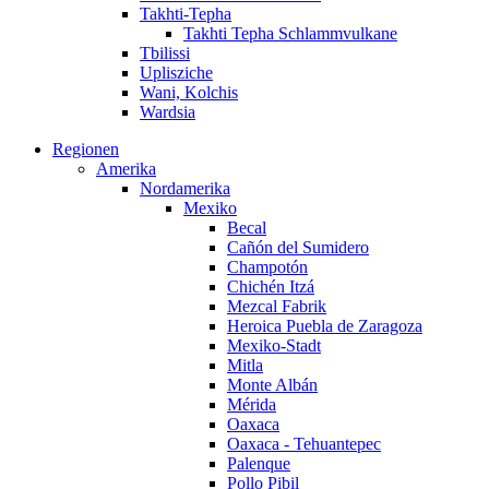
Takhti-Tepha
Takhti Tepha Schlammvulkane
Tbilissi
Uplisziche
Wani, Kolchis
Wardsia
Regionen
Amerika
Nordamerika
Mexiko
Becal
Cañón del Sumidero
Champotón
Chichén Itzá
Mezcal Fabrik
Heroica Puebla de Zaragoza
Mexiko-Stadt
Mitla
Monte Albán
Mérida
Oaxaca
Oaxaca - Tehuantepec
Palenque
Pollo Pibil