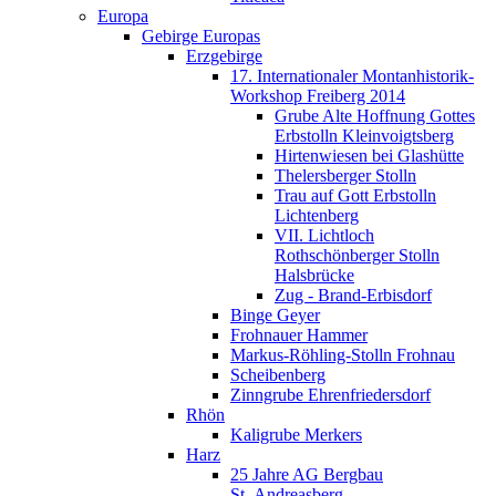
Europa
Gebirge Europas
Erzgebirge
17. Internationaler Montanhistorik-
Workshop Freiberg 2014
Grube Alte Hoffnung Gottes
Erbstolln Kleinvoigtsberg
Hirtenwiesen bei Glashütte
Thelersberger Stolln
Trau auf Gott Erbstolln
Lichtenberg
VII. Lichtloch
Rothschönberger Stolln
Halsbrücke
Zug - Brand-Erbisdorf
Binge Geyer
Frohnauer Hammer
Markus-Röhling-Stolln Frohnau
Scheibenberg
Zinngrube Ehrenfriedersdorf
Rhön
Kaligrube Merkers
Harz
25 Jahre AG Bergbau
St. Andreasberg