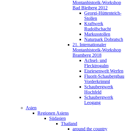
Montanhistorik-Workshop
Bad Bleiberg 2012
Georgi-Hüttenteich-
Stollen
Kraftwerk
Rudolfschacht
Markusstollen
Naturpark Dobratsch
21. Internationaler
Montanhistorik-Workshop
Bramberg 2018
Achsel- und
Flecktrogalm
Eisriesenwelt Werfen
Fluorit-Schaubergbau
Vorderkrimml
Schaubergwerk
Hochfeld
Schaubergwerk
Leogang
Asien
Regionen Asiens
Südasien
Thailand
around the country