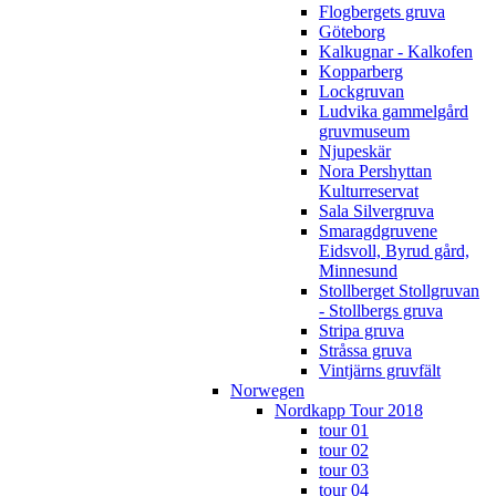
Flogbergets gruva
Göteborg
Kalkugnar - Kalkofen
Kopparberg
Lockgruvan
Ludvika gammelgård
gruvmuseum
Njupeskär
Nora Pershyttan
Kulturreservat
Sala Silvergruva
Smaragdgruvene
Eidsvoll, Byrud gård,
Minnesund
Stollberget Stollgruvan
- Stollbergs gruva
Stripa gruva
Stråssa gruva
Vintjärns gruvfält
Norwegen
Nordkapp Tour 2018
tour 01
tour 02
tour 03
tour 04