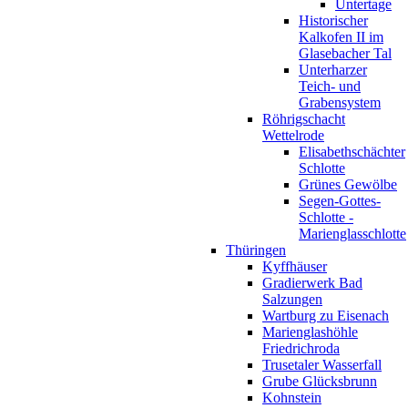
Untertage
Historischer
Kalkofen II im
Glasebacher Tal
Unterharzer
Teich- und
Grabensystem
Röhrigschacht
Wettelrode
Elisabethschächter
Schlotte
Grünes Gewölbe
Segen-Gottes-
Schlotte -
Marienglasschlotte
Thüringen
Kyffhäuser
Gradierwerk Bad
Salzungen
Wartburg zu Eisenach
Marienglashöhle
Friedrichroda
Trusetaler Wasserfall
Grube Glücksbrunn
Kohnstein