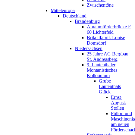
Zwischentöne
Mitteleuropa
Deutschland
Brandenburg
Abraumförderbrücke F
60 Lichterfeld
Brikettfabrik Louise
Domsdorf
Niedersachsen
25 Jahre AG Bergbau
St. Andreasberg
9. Lautenthaler
Montanistisches
Kolloquium
Grube
Lautenthals
Glück
Ernst-
August-
Stollen
Füllort und
Maschinenk
am neuen
Förderschac