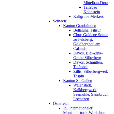
Mittelbau-Dora
Tagebau
Kohnstein
Kaligrube Merkers
Schweiz
Kanton Graubünden
Bellaluna, Filisur
Chur, Goldene Sonne
zu Felsberg,
Goldbergbau am
Calanda
Davos, Blei-Zink-
Grube Silberberg
Davos, Schmitten,
Tieftobel
Zillis, Silberbergwerk
Taspin
Kanton St. Gallen
Walenstadt,
Kalkbergwerk
Seemühle, Steinbruch
Lochezen
Österreich
15. Internationaler
Montanhistorik-Workshop