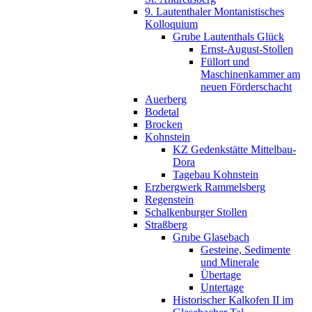
9. Lautenthaler Montanistisches
Kolloquium
Grube Lautenthals Glück
Ernst-August-Stollen
Füllort und
Maschinenkammer am
neuen Förderschacht
Auerberg
Bodetal
Brocken
Kohnstein
KZ Gedenkstätte Mittelbau-
Dora
Tagebau Kohnstein
Erzbergwerk Rammelsberg
Regenstein
Schalkenburger Stollen
Straßberg
Grube Glasebach
Gesteine, Sedimente
und Minerale
Übertage
Untertage
Historischer Kalkofen II im