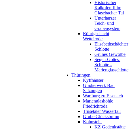
Historischer
Kalkofen II im
Glasebacher Tal
Unterharzer
Teich- und
Grabensystem
Röhrigschacht
Wettelrode
Elisabethschächter
Schlotte
Grünes Gewölbe
Segen-Gottes-
Schlotte -
Marienglasschlotte
Thüringen
Kyffhäuser
Gradierwerk Bad
Salzungen
Wartburg zu Eisenach
Marienglashöhle
Friedrichroda
Trusetaler Wasserfall
Grube Glücksbrunn
Kohnstein
KZ Gedenkstätte