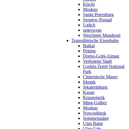
Kischi
Moskau
Sankt Petersburg
Sergiew Possad
Uglich
unterwegs
Werchnije Mandrogi
Transsibirische Eisenbahn
Baikal
Peking
Dorno-Gobi-Aimag
Verbotene Stadt
Gorkhi-Terelj National
Park
Chinesische Mauer
Irkutsk
Jekaterinburg
Kasan
Krasnojarsk
Ming-Gräber
Moskau
Nowosibirsk
Sommerpalast
Ulan Batar
Ulan Ude