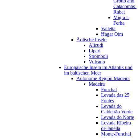
Grotto and
Catacombs-
Rabat
Miġra l-
Ferħa
Valletta
Ħaġar Qim
Äolische Inseln
Alicudi
Lipari
Stromboli
Vulcano
Europäische Inseln im Atlantik und
im baltischen Meer
Autonome Region Madeira
Madeira
Funchal
Levada das 25
Fontes
Levada do
Caldeirão Verde
Levada do Norte
Levada Ribeira
de Janeila
Monte-Funchal