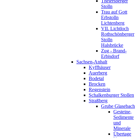
Thelersberger
Stolln
Trau auf Gott
Erbstolln
Lichtenberg
VII. Lichtloch
Rothschönberger
Stolln
Halsbrücke
Zug - Brand-
Erbisdorf
Sachsen-Anhalt
Kyffhäuser
Auerberg
Bodetal
Brocken
Regenstein
Schalkenburger Stollen
Straßberg
Grube Glasebach
Gesteine,
Sedimente
und
Minerale
Übertage