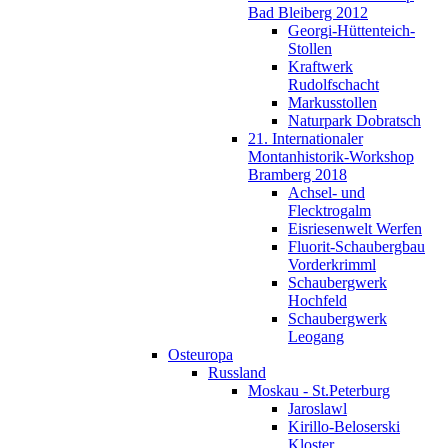
Bad Bleiberg 2012
Georgi-Hüttenteich-
Stollen
Kraftwerk
Rudolfschacht
Markusstollen
Naturpark Dobratsch
21. Internationaler
Montanhistorik-Workshop
Bramberg 2018
Achsel- und
Flecktrogalm
Eisriesenwelt Werfen
Fluorit-Schaubergbau
Vorderkrimml
Schaubergwerk
Hochfeld
Schaubergwerk
Leogang
Osteuropa
Russland
Moskau - St.Peterburg
Jaroslawl
Kirillo-Beloserski
Kloster