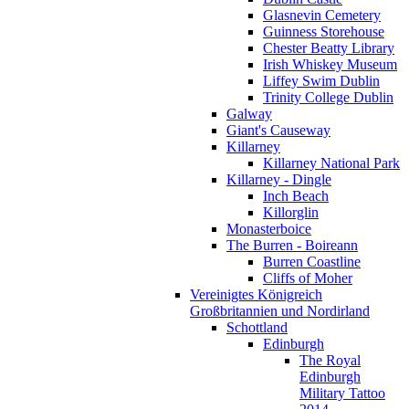
Glasnevin Cemetery
Guinness Storehouse
Chester Beatty Library
Irish Whiskey Museum
Liffey Swim Dublin
Trinity College Dublin
Galway
Giant's Causeway
Killarney
Killarney National Park
Killarney - Dingle
Inch Beach
Killorglin
Monasterboice
The Burren - Boireann
Burren Coastline
Cliffs of Moher
Vereinigtes Königreich
Großbritannien und Nordirland
Schottland
Edinburgh
The Royal
Edinburgh
Military Tattoo