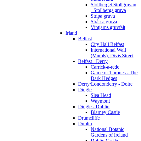
Stollberget Stollgruvan
- Stollbergs gruva
Stripa gruva
Stråssa gruva
Vintjärns gruvfält
Irland
Belfast
City Hall Belfast
International Wall
(Murals), Divis Street
Belfast - Derry
Carrick-a-rede
Game of Thrones - The
Dark Hedges
Derry/Londonderry - Doire
Dingle
Slea Head
Waymont
Dingle - Dublin
Blarney Castle
Drumcliffe
Dublin
National Botanic
Gardens of Ireland
Dublin Castle