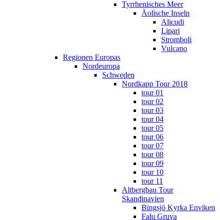
Tyrrhenisches Meer
Äolische Inseln
Alicudi
Lipari
Stromboli
Vulcano
Regionen Europas
Nordeuropa
Schweden
Nordkapp Tour 2018
tour 01
tour 02
tour 03
tour 04
tour 05
tour 06
tour 07
tour 08
tour 09
tour 10
tour 11
Altbergbau Tour
Skandinavien
Bingsjö Kyrka Enviken
Falu Gruva