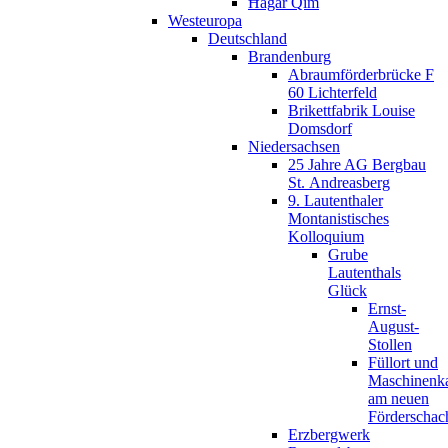
Ħaġar Qim
Westeuropa
Deutschland
Brandenburg
Abraumförderbrücke F
60 Lichterfeld
Brikettfabrik Louise
Domsdorf
Niedersachsen
25 Jahre AG Bergbau
St. Andreasberg
9. Lautenthaler
Montanistisches
Kolloquium
Grube
Lautenthals
Glück
Ernst-
August-
Stollen
Füllort und
Maschinenk
am neuen
Förderschac
Erzbergwerk