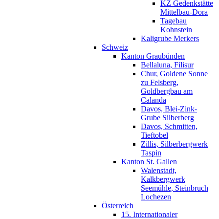
KZ Gedenkstätte
Mittelbau-Dora
Tagebau
Kohnstein
Kaligrube Merkers
Schweiz
Kanton Graubünden
Bellaluna, Filisur
Chur, Goldene Sonne
zu Felsberg,
Goldbergbau am
Calanda
Davos, Blei-Zink-
Grube Silberberg
Davos, Schmitten,
Tieftobel
Zillis, Silberbergwerk
Taspin
Kanton St. Gallen
Walenstadt,
Kalkbergwerk
Seemühle, Steinbruch
Lochezen
Österreich
15. Internationaler