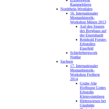
Erzbergwerk
Rammelsberg
Nordrhein-Westfalen
16. Internationaler
Montanhistorik-
Workshop Müsen 2013
Auf den Spuren
des Bergbaus auf
der Eisernhardt
Reinhold Forster-
Erbstollen
Eiserfeld
Schieferbergwerk
Nuttlar
Sachsen
17. Internationaler
Montanhistorik-
Workshop Freiberg
2014
Grube Alte
Hoffnung Gottes
Erbstolln
Kleinvoigtsberg
Hirtenwiesen bei
Glashütte