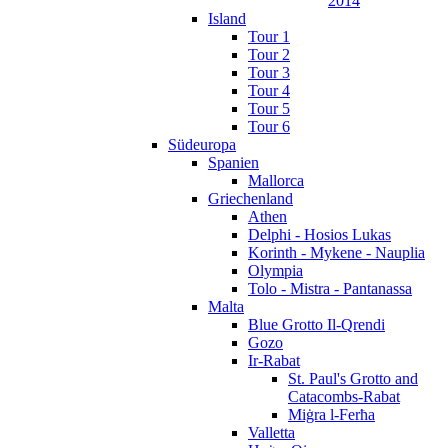
2014
Island
Tour 1
Tour 2
Tour 3
Tour 4
Tour 5
Tour 6
Südeuropa
Spanien
Mallorca
Griechenland
Athen
Delphi - Hosios Lukas
Korinth - Mykene - Nauplia
Olympia
Tolo - Mistra - Pantanassa
Malta
Blue Grotto Il-Qrendi
Gozo
Ir-Rabat
St. Paul's Grotto and
Catacombs-Rabat
Miġra l-Ferħa
Valletta