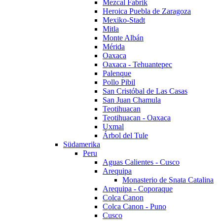
Mezcal Fabrik
Heroica Puebla de Zaragoza
Mexiko-Stadt
Mitla
Monte Albán
Mérida
Oaxaca
Oaxaca - Tehuantepec
Palenque
Pollo Pibil
San Cristóbal de Las Casas
San Juan Chamula
Teotihuacan
Teotihuacan - Oaxaca
Uxmal
Árbol del Tule
Südamerika
Peru
Aguas Calientes - Cusco
Arequipa
Monasterio de Snata Catalina
Arequipa - Coporaque
Colca Canon
Colca Canon - Puno
Cusco