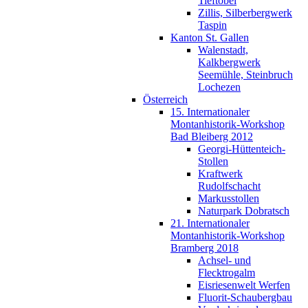
Tieftobel
Zillis, Silberbergwerk
Taspin
Kanton St. Gallen
Walenstadt,
Kalkbergwerk
Seemühle, Steinbruch
Lochezen
Österreich
15. Internationaler
Montanhistorik-Workshop
Bad Bleiberg 2012
Georgi-Hüttenteich-
Stollen
Kraftwerk
Rudolfschacht
Markusstollen
Naturpark Dobratsch
21. Internationaler
Montanhistorik-Workshop
Bramberg 2018
Achsel- und
Flecktrogalm
Eisriesenwelt Werfen
Fluorit-Schaubergbau