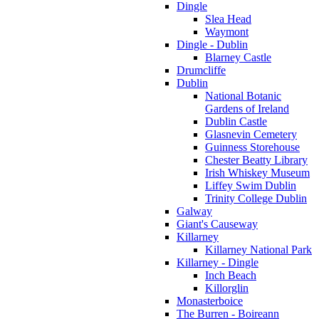
Dingle
Slea Head
Waymont
Dingle - Dublin
Blarney Castle
Drumcliffe
Dublin
National Botanic
Gardens of Ireland
Dublin Castle
Glasnevin Cemetery
Guinness Storehouse
Chester Beatty Library
Irish Whiskey Museum
Liffey Swim Dublin
Trinity College Dublin
Galway
Giant's Causeway
Killarney
Killarney National Park
Killarney - Dingle
Inch Beach
Killorglin
Monasterboice
The Burren - Boireann