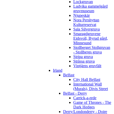
Lockgruvan
Ludvika gammelgård
gruvmuseum
Njupeskär
Nora Pershyttan
Kulturreservat
Sala Silvergruva
Smaragdgruvene
Eidsvoll, Byrud gård,
Minnesund
Stollberget Stollgruvan
- Stollbergs gruva
Stripa gruva
Stråssa gruva
Vintjärns gruvfält
Irland
Belfast
City Hall Belfast
International Wall
(Murals), Divis Street
Belfast - Derry
Carrick-a-rede
Game of Thrones - The
Dark Hedges
Derry/Londonderry - Doire