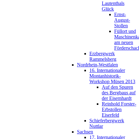
Lautenthals
Glück
Ernst-
August-
Stollen
Füllort und
Maschinenk
am neuen
Förderschac
Erzbergwerk
Rammelsberg
Nordrhein-Westfalen
16. Internationaler
Montanhistorik-
Workshop Müsen 2013
Auf den Spuren
des Bergbaus auf
der Eisernhardt
Reinhold Forster-
Erbstollen
Eiserfeld
Schieferbergwerk
Nuttlar
Sachsen
17. Internationaler