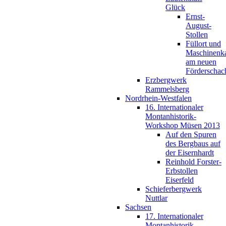
Glück
Ernst-
August-
Stollen
Füllort und
Maschinenk
am neuen
Förderschac
Erzbergwerk
Rammelsberg
Nordrhein-Westfalen
16. Internationaler
Montanhistorik-
Workshop Müsen 2013
Auf den Spuren
des Bergbaus auf
der Eisernhardt
Reinhold Forster-
Erbstollen
Eiserfeld
Schieferbergwerk
Nuttlar
Sachsen
17. Internationaler
Montanhistorik-