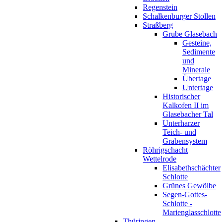
Regenstein
Schalkenburger Stollen
Straßberg
Grube Glasebach
Gesteine,
Sedimente
und
Minerale
Übertage
Untertage
Historischer
Kalkofen II im
Glasebacher Tal
Unterharzer
Teich- und
Grabensystem
Röhrigschacht
Wettelrode
Elisabethschächter
Schlotte
Grünes Gewölbe
Segen-Gottes-
Schlotte -
Marienglasschlotte
Thüringen