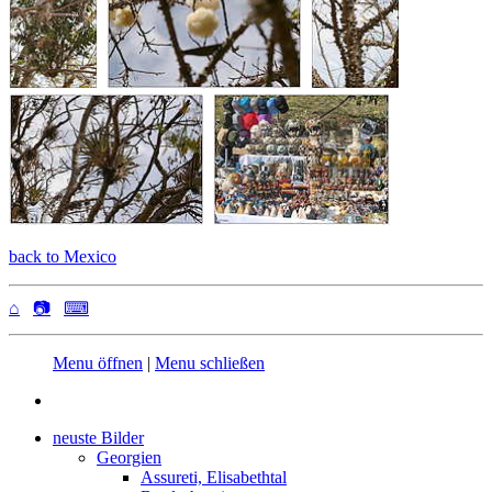
back to Mexico
⌂
📷
⌨
Menu öffnen
|
Menu schließen
neuste Bilder
Georgien
Assureti, Elisabethtal