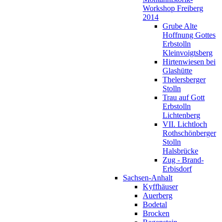
Workshop Freiberg
2014
Grube Alte
Hoffnung Gottes
Erbstolln
Kleinvoigtsberg
Hirtenwiesen bei
Glashütte
Thelersberger
Stolln
Trau auf Gott
Erbstolln
Lichtenberg
VII. Lichtloch
Rothschönberger
Stolln
Halsbrücke
Zug - Brand-
Erbisdorf
Sachsen-Anhalt
Kyffhäuser
Auerberg
Bodetal
Brocken