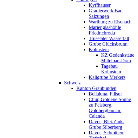
Kyffhäuser
Gradierwerk Bad
Salzungen
Wartburg zu Eisenach
Marienglashöhle
Friedrichroda
Trusetaler Wasserfall
Grube Glücksbrunn
Kohnstein
KZ Gedenkstätte
Mittelbau-Dora
Tagebau
Kohnstein
Kaligrube Merkers
Schweiz
Kanton Graubünden
Bellaluna, Filisur
Chur, Goldene Sonne
zu Felsberg,
Goldbergbau am
Calanda
Davos, Blei-Zink-
Grube Silberberg
Davos, Schmitten,