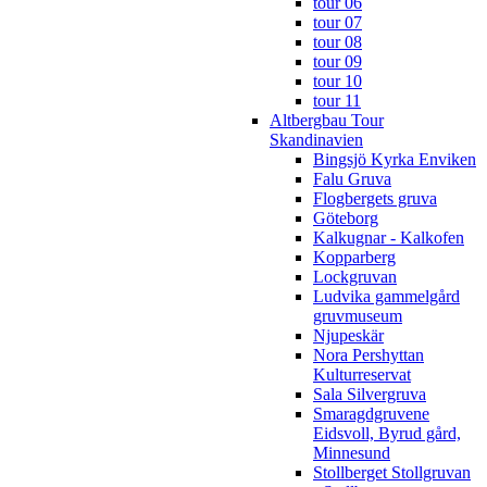
tour 06
tour 07
tour 08
tour 09
tour 10
tour 11
Altbergbau Tour
Skandinavien
Bingsjö Kyrka Enviken
Falu Gruva
Flogbergets gruva
Göteborg
Kalkugnar - Kalkofen
Kopparberg
Lockgruvan
Ludvika gammelgård
gruvmuseum
Njupeskär
Nora Pershyttan
Kulturreservat
Sala Silvergruva
Smaragdgruvene
Eidsvoll, Byrud gård,
Minnesund
Stollberget Stollgruvan