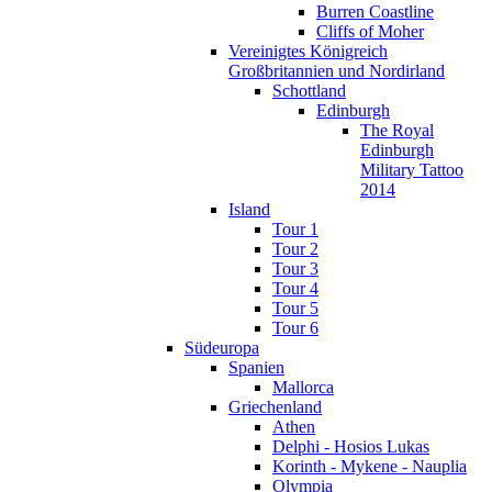
Burren Coastline
Cliffs of Moher
Vereinigtes Königreich
Großbritannien und Nordirland
Schottland
Edinburgh
The Royal
Edinburgh
Military Tattoo
2014
Island
Tour 1
Tour 2
Tour 3
Tour 4
Tour 5
Tour 6
Südeuropa
Spanien
Mallorca
Griechenland
Athen
Delphi - Hosios Lukas
Korinth - Mykene - Nauplia
Olympia