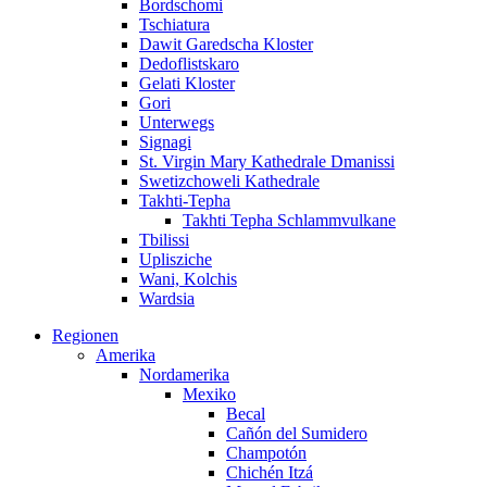
Bordschomi
Tschiatura
Dawit Garedscha Kloster
Dedoflistskaro
Gelati Kloster
Gori
Unterwegs
Signagi
St. Virgin Mary Kathedrale Dmanissi
Swetizchoweli Kathedrale
Takhti-Tepha
Takhti Tepha Schlammvulkane
Tbilissi
Uplisziche
Wani, Kolchis
Wardsia
Regionen
Amerika
Nordamerika
Mexiko
Becal
Cañón del Sumidero
Champotón
Chichén Itzá