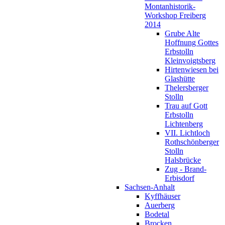
Montanhistorik-
Workshop Freiberg
2014
Grube Alte
Hoffnung Gottes
Erbstolln
Kleinvoigtsberg
Hirtenwiesen bei
Glashütte
Thelersberger
Stolln
Trau auf Gott
Erbstolln
Lichtenberg
VII. Lichtloch
Rothschönberger
Stolln
Halsbrücke
Zug - Brand-
Erbisdorf
Sachsen-Anhalt
Kyffhäuser
Auerberg
Bodetal
Brocken