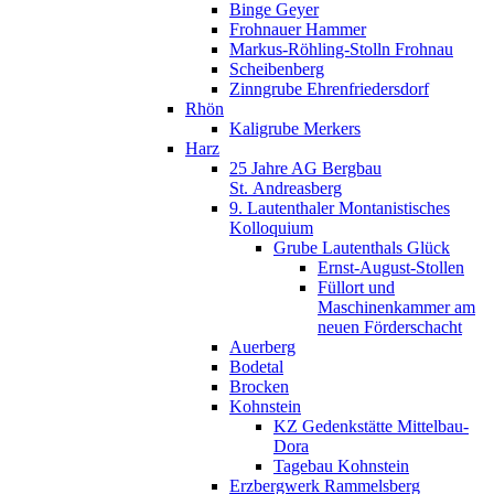
Binge Geyer
Frohnauer Hammer
Markus-Röhling-Stolln Frohnau
Scheibenberg
Zinngrube Ehrenfriedersdorf
Rhön
Kaligrube Merkers
Harz
25 Jahre AG Bergbau
St. Andreasberg
9. Lautenthaler Montanistisches
Kolloquium
Grube Lautenthals Glück
Ernst-August-Stollen
Füllort und
Maschinenkammer am
neuen Förderschacht
Auerberg
Bodetal
Brocken
Kohnstein
KZ Gedenkstätte Mittelbau-
Dora
Tagebau Kohnstein
Erzbergwerk Rammelsberg