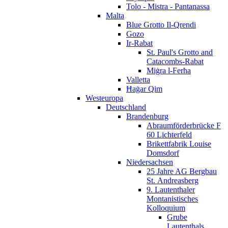
Tolo - Mistra - Pantanassa
Malta
Blue Grotto Il-Qrendi
Gozo
Ir-Rabat
St. Paul's Grotto and
Catacombs-Rabat
Miġra l-Ferħa
Valletta
Ħaġar Qim
Westeuropa
Deutschland
Brandenburg
Abraumförderbrücke F
60 Lichterfeld
Brikettfabrik Louise
Domsdorf
Niedersachsen
25 Jahre AG Bergbau
St. Andreasberg
9. Lautenthaler
Montanistisches
Kolloquium
Grube
Lautenthals