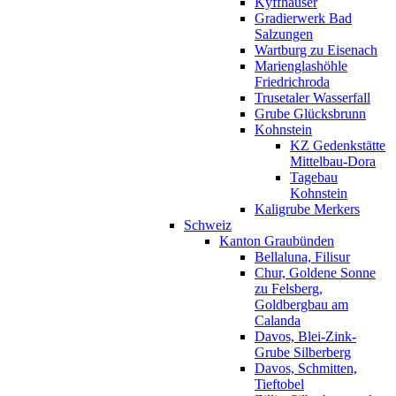
Kyffhäuser
Gradierwerk Bad
Salzungen
Wartburg zu Eisenach
Marienglashöhle
Friedrichroda
Trusetaler Wasserfall
Grube Glücksbrunn
Kohnstein
KZ Gedenkstätte
Mittelbau-Dora
Tagebau
Kohnstein
Kaligrube Merkers
Schweiz
Kanton Graubünden
Bellaluna, Filisur
Chur, Goldene Sonne
zu Felsberg,
Goldbergbau am
Calanda
Davos, Blei-Zink-
Grube Silberberg
Davos, Schmitten,
Tieftobel