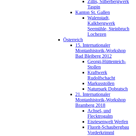
Zillis, Silberbergwerk
Taspin
Kanton St. Gallen
Walenstadt,
Kalkbergwerk
Seemühle, Steinbruch
Lochezen
Österreich
15. Internationaler
Montanhistorik-Workshop
Bad Bleiberg 2012
Georgi-Hüttenteich-
Stollen
Kraftwerk
Rudolfschacht
Markusstollen
Naturpark Dobratsch
21. Internationaler
Montanhistorik-Workshop
Bramberg 2018
Achsel- und
Flecktrogalm
Eisriesenwelt Werfen
Fluorit-Schaubergbau
Vorderkrimml