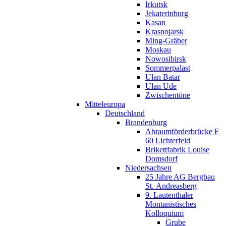
Irkutsk
Jekaterinburg
Kasan
Krasnojarsk
Ming-Gräber
Moskau
Nowosibirsk
Sommerpalast
Ulan Batar
Ulan Ude
Zwischentöne
Mitteleuropa
Deutschland
Brandenburg
Abraumförderbrücke F
60 Lichterfeld
Brikettfabrik Louise
Domsdorf
Niedersachsen
25 Jahre AG Bergbau
St. Andreasberg
9. Lautenthaler
Montanistisches
Kolloquium
Grube