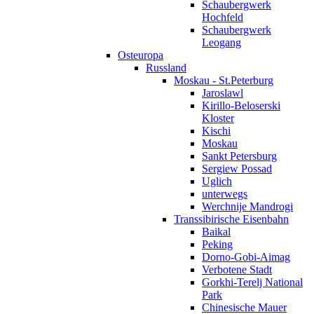
Schaubergwerk
Hochfeld
Schaubergwerk
Leogang
Osteuropa
Russland
Moskau - St.Peterburg
Jaroslawl
Kirillo-Beloserski
Kloster
Kischi
Moskau
Sankt Petersburg
Sergiew Possad
Uglich
unterwegs
Werchnije Mandrogi
Transsibirische Eisenbahn
Baikal
Peking
Dorno-Gobi-Aimag
Verbotene Stadt
Gorkhi-Terelj National
Park
Chinesische Mauer