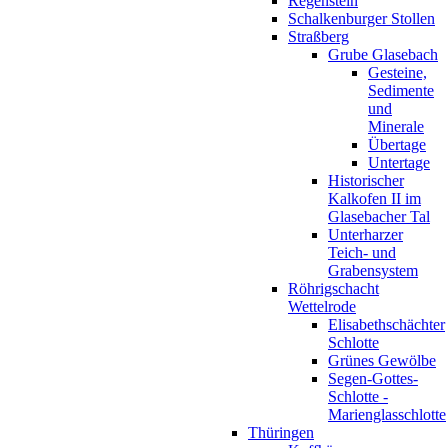
Regenstein
Schalkenburger Stollen
Straßberg
Grube Glasebach
Gesteine,
Sedimente
und
Minerale
Übertage
Untertage
Historischer
Kalkofen II im
Glasebacher Tal
Unterharzer
Teich- und
Grabensystem
Röhrigschacht
Wettelrode
Elisabethschächter
Schlotte
Grünes Gewölbe
Segen-Gottes-
Schlotte -
Marienglasschlotte
Thüringen