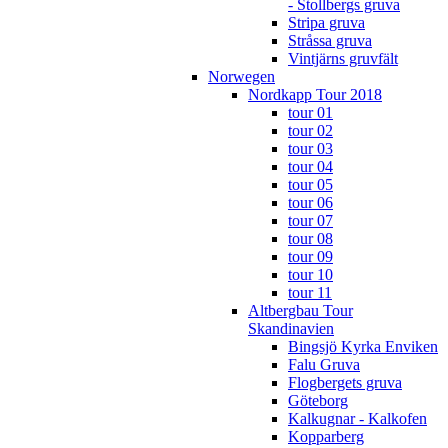
- Stollbergs gruva
Stripa gruva
Stråssa gruva
Vintjärns gruvfält
Norwegen
Nordkapp Tour 2018
tour 01
tour 02
tour 03
tour 04
tour 05
tour 06
tour 07
tour 08
tour 09
tour 10
tour 11
Altbergbau Tour
Skandinavien
Bingsjö Kyrka Enviken
Falu Gruva
Flogbergets gruva
Göteborg
Kalkugnar - Kalkofen
Kopparberg