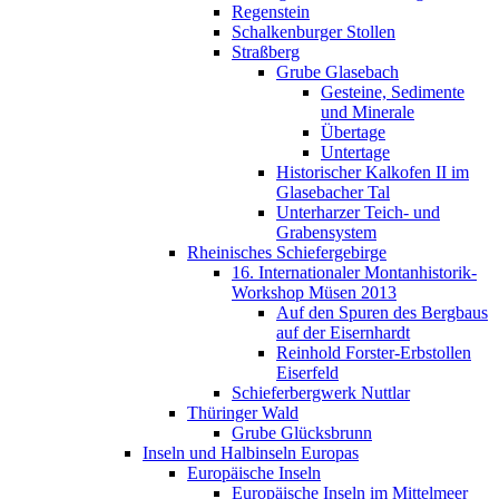
Regenstein
Schalkenburger Stollen
Straßberg
Grube Glasebach
Gesteine, Sedimente
und Minerale
Übertage
Untertage
Historischer Kalkofen II im
Glasebacher Tal
Unterharzer Teich- und
Grabensystem
Rheinisches Schiefergebirge
16. Internationaler Montanhistorik-
Workshop Müsen 2013
Auf den Spuren des Bergbaus
auf der Eisernhardt
Reinhold Forster-Erbstollen
Eiserfeld
Schieferbergwerk Nuttlar
Thüringer Wald
Grube Glücksbrunn
Inseln und Halbinseln Europas
Europäische Inseln
Europäische Inseln im Mittelmeer