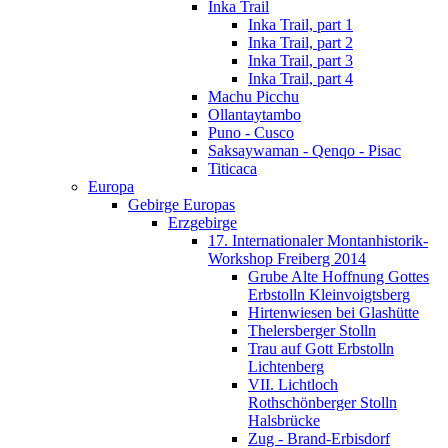
Inka Trail
Inka Trail, part 1
Inka Trail, part 2
Inka Trail, part 3
Inka Trail, part 4
Machu Picchu
Ollantaytambo
Puno - Cusco
Saksaywaman - Qenqo - Pisac
Titicaca
Europa
Gebirge Europas
Erzgebirge
17. Internationaler Montanhistorik-
Workshop Freiberg 2014
Grube Alte Hoffnung Gottes
Erbstolln Kleinvoigtsberg
Hirtenwiesen bei Glashütte
Thelersberger Stolln
Trau auf Gott Erbstolln
Lichtenberg
VII. Lichtloch
Rothschönberger Stolln
Halsbrücke
Zug - Brand-Erbisdorf