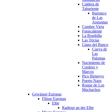
Caldera de
Taburiente
Barranco
de Las
Angustias
Cumbre Vieja
Fuencaliente
La Bombilla
Las Tricias
Llano del Banco
Cueva de
Las
Palomas
Nacimiento de
Cordero y
Marcos
Pico Birigoyo
Puerto Naos
Roque de Los
Muchachos
Gewässer Europas
Flüsse Europas
Elbe
Radtour an der Elbe