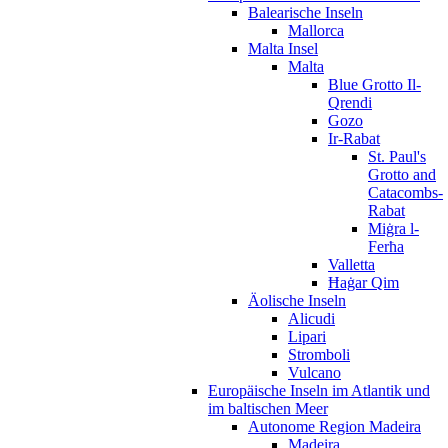
Balearische Inseln
Mallorca
Malta Insel
Malta
Blue Grotto Il-
Qrendi
Gozo
Ir-Rabat
St. Paul's
Grotto and
Catacombs-
Rabat
Miġra l-
Ferħa
Valletta
Ħaġar Qim
Äolische Inseln
Alicudi
Lipari
Stromboli
Vulcano
Europäische Inseln im Atlantik und
im baltischen Meer
Autonome Region Madeira
Madeira