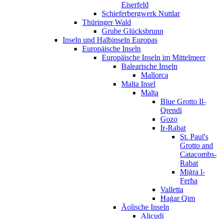
Eiserfeld
Schieferbergwerk Nuttlar
Thüringer Wald
Grube Glücksbrunn
Inseln und Halbinseln Europas
Europäische Inseln
Europäische Inseln im Mittelmeer
Balearische Inseln
Mallorca
Malta Insel
Malta
Blue Grotto Il-
Qrendi
Gozo
Ir-Rabat
St. Paul's
Grotto and
Catacombs-
Rabat
Miġra l-
Ferħa
Valletta
Ħaġar Qim
Äolische Inseln
Alicudi