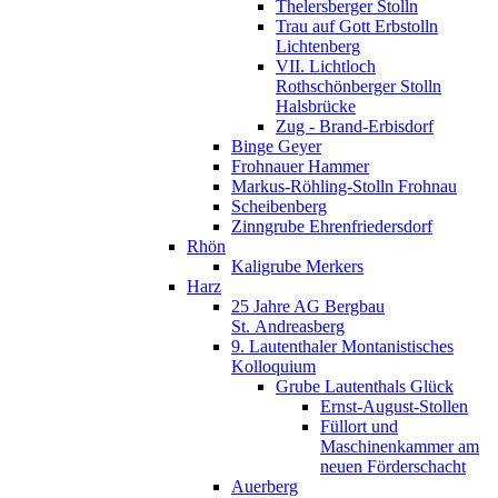
Thelersberger Stolln
Trau auf Gott Erbstolln
Lichtenberg
VII. Lichtloch
Rothschönberger Stolln
Halsbrücke
Zug - Brand-Erbisdorf
Binge Geyer
Frohnauer Hammer
Markus-Röhling-Stolln Frohnau
Scheibenberg
Zinngrube Ehrenfriedersdorf
Rhön
Kaligrube Merkers
Harz
25 Jahre AG Bergbau
St. Andreasberg
9. Lautenthaler Montanistisches
Kolloquium
Grube Lautenthals Glück
Ernst-August-Stollen
Füllort und
Maschinenkammer am
neuen Förderschacht
Auerberg