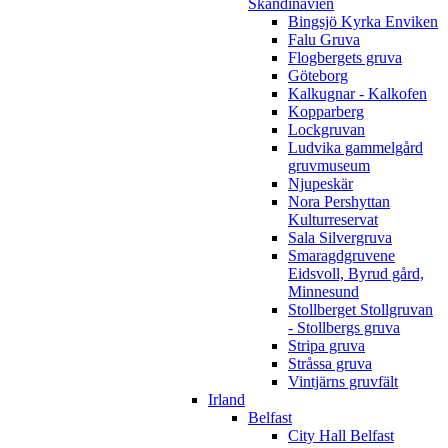
Skandinavien
Bingsjö Kyrka Enviken
Falu Gruva
Flogbergets gruva
Göteborg
Kalkugnar - Kalkofen
Kopparberg
Lockgruvan
Ludvika gammelgård
gruvmuseum
Njupeskär
Nora Pershyttan
Kulturreservat
Sala Silvergruva
Smaragdgruvene
Eidsvoll, Byrud gård,
Minnesund
Stollberget Stollgruvan
- Stollbergs gruva
Stripa gruva
Stråssa gruva
Vintjärns gruvfält
Irland
Belfast
City Hall Belfast