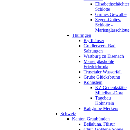
Elisabethschächter
Schlotte
Grünes Gewölbe
Segen-Gottes-
Schlotte -
Marienglasschlotte
Thüringen
Kyffhäuser
Gradierwerk Bad
Salzungen
Wartburg zu Eisenach
Marienglashöhle
Friedrichroda
Trusetaler Wasserfall
Grube Glücksbrunn
Kohnstein
KZ Gedenkstätte
Mittelbau-Dora
Tagebau
Kohnstein
Kaligrube Merkers
Schweiz
Kanton Graubünden
Bellaluna, Filisur
Chur, Goldene Sonne