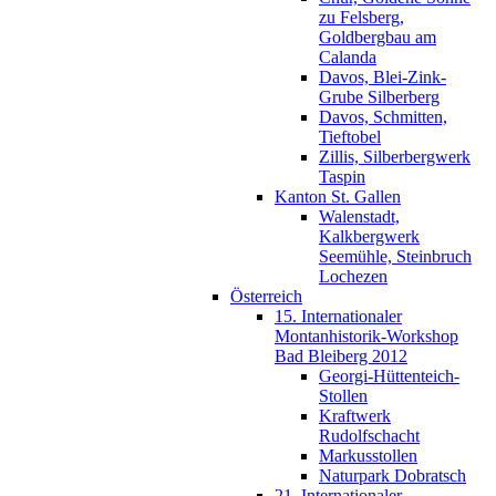
zu Felsberg,
Goldbergbau am
Calanda
Davos, Blei-Zink-
Grube Silberberg
Davos, Schmitten,
Tieftobel
Zillis, Silberbergwerk
Taspin
Kanton St. Gallen
Walenstadt,
Kalkbergwerk
Seemühle, Steinbruch
Lochezen
Österreich
15. Internationaler
Montanhistorik-Workshop
Bad Bleiberg 2012
Georgi-Hüttenteich-
Stollen
Kraftwerk
Rudolfschacht
Markusstollen
Naturpark Dobratsch
21. Internationaler