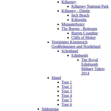
Killarney
Killarney National Park
Killarney - Dingle
Inch Beach
Killorglin
Monasterboice
The Burren - Boireann
Burren Coastline
Cliffs of Moher
Vereinigtes Königreich
Großbritannien und Nordirland
Schottland
Edinburgh
The Royal
Edinburgh
Military Tattoo
2014
Island
Tour 1
Tour 2
Tour 3
Tour 4
Tour 5
Tour 6
Südeuropa