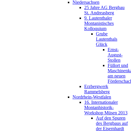
Niedersachsen
25 Jahre AG Bergbau
St. Andreasberg
9. Lautenthaler
Montanistisches
Kolloquium
Grube
Lautenthals
Glück
Ernst-
August-
Stollen
Füllort und
Maschinenk
am neuen
Förderschac
Erzbergwerk
Rammelsberg
Nordrhein-Westfalen
16. Internationaler
Montanhistorik-
Workshop Müsen 2013
Auf den Spuren
des Bergbaus auf
der Eisernhardt