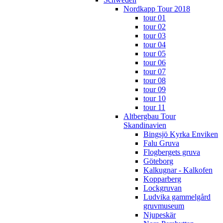
Nordkapp Tour 2018
tour 01
tour 02
tour 03
tour 04
tour 05
tour 06
tour 07
tour 08
tour 09
tour 10
tour 11
Altbergbau Tour
Skandinavien
Bingsjö Kyrka Enviken
Falu Gruva
Flogbergets gruva
Göteborg
Kalkugnar - Kalkofen
Kopparberg
Lockgruvan
Ludvika gammelgård
gruvmuseum
Njupeskär