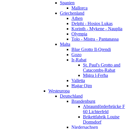
Spanien
Mallorca
Griechenland
Athen
Delphi - Hosios Lukas
Korinth - Mykene - Nauplia
Olympia
Tolo - Mistra - Pantanassa
Malta
Blue Grotto Il-Qrendi
Gozo
Ir-Rabat
St. Paul's Grotto and
Catacombs-Rabat
Miġra l-Ferħa
Valletta
Ħaġar Qim
Westeuropa
Deutschland
Brandenburg
Abraumförderbrücke F
60 Lichterfeld
Brikettfabrik Louise
Domsdorf
Niedersachsen