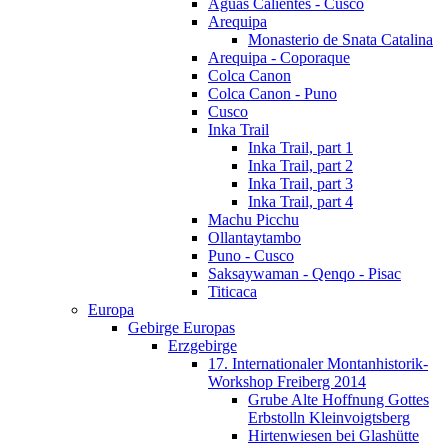
Aguas Calientes - Cusco
Arequipa
Monasterio de Snata Catalina
Arequipa - Coporaque
Colca Canon
Colca Canon - Puno
Cusco
Inka Trail
Inka Trail, part 1
Inka Trail, part 2
Inka Trail, part 3
Inka Trail, part 4
Machu Picchu
Ollantaytambo
Puno - Cusco
Saksaywaman - Qenqo - Pisac
Titicaca
Europa
Gebirge Europas
Erzgebirge
17. Internationaler Montanhistorik-
Workshop Freiberg 2014
Grube Alte Hoffnung Gottes
Erbstolln Kleinvoigtsberg
Hirtenwiesen bei Glashütte