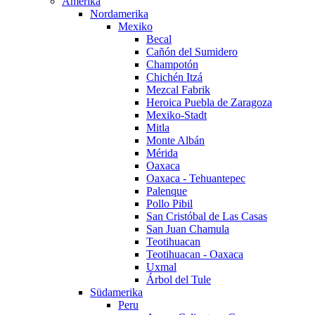
Amerika
Nordamerika
Mexiko
Becal
Cañón del Sumidero
Champotón
Chichén Itzá
Mezcal Fabrik
Heroica Puebla de Zaragoza
Mexiko-Stadt
Mitla
Monte Albán
Mérida
Oaxaca
Oaxaca - Tehuantepec
Palenque
Pollo Pibil
San Cristóbal de Las Casas
San Juan Chamula
Teotihuacan
Teotihuacan - Oaxaca
Uxmal
Árbol del Tule
Südamerika
Peru