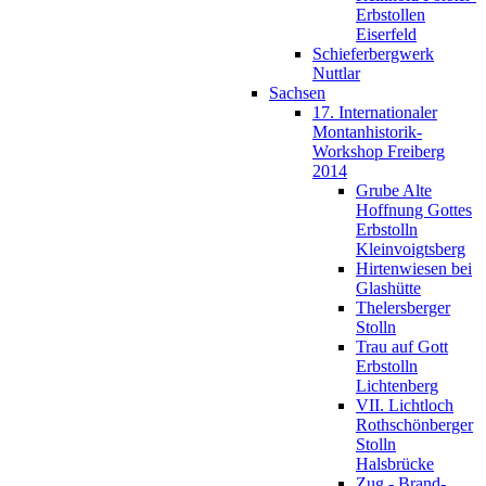
Erbstollen
Eiserfeld
Schieferbergwerk
Nuttlar
Sachsen
17. Internationaler
Montanhistorik-
Workshop Freiberg
2014
Grube Alte
Hoffnung Gottes
Erbstolln
Kleinvoigtsberg
Hirtenwiesen bei
Glashütte
Thelersberger
Stolln
Trau auf Gott
Erbstolln
Lichtenberg
VII. Lichtloch
Rothschönberger
Stolln
Halsbrücke
Zug - Brand-