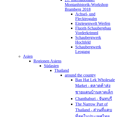
Montanhistorik-Workshop
Bramberg 2018
Achsel- und
Flecktrogalm
Eisriesenwelt Werfen
Fluorit-Schaubergbau
Vorderkrimml
Schaubergwerk
Hochfeld
Schaubergwerk
Leogang
Asien
Regionen Asiens
Südasien
Thailand
around the country
Ban Hat Lek Wholesale
Market - ตลาดค้าส่ง
ชายแดนบ้านหาดเล็ก
Chanthaburi - จันทบุรี
The Narrow Part of
Thailand - ส่วนที่แคบ
ที่สุดในประเทศไทย