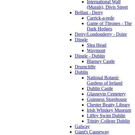
International Wall
(Murals), Divis Street
Belfast - Derry
Carrick-a-rede
Game of Thrones - The
Dark Hedges
Derry/Londonderry - Doire
Dingle
Slea Head
Waymont
Dingle - Dublin
Blarney Castle
Drumcliffe
Dublin
National Botanic
Gardens of Ireland
Dublin Castle
Glasnevin Cemetery
Guinness Storehouse
Chester Beatty Library
Irish Whiskey Museum
Liffey Swim Dublin
Trinity College Dublin
Galway
Giant's Causeway