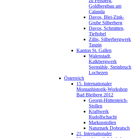
zu Felsberg,
Goldbergbau am
Calanda
Davos, Blei-Zink-
Grube Silberberg
Davos, Schmitten,
Tieftobel
Zillis, Silberbergwerk
Taspin
Kanton St. Gallen
Walenstadt,
Kalkbergwerk
Seemühle, Steinbruch
Lochezen
Österreich
15. Internationaler
Montanhistorik-Workshop
Bad Bleiberg 2012
Georgi-Hüttenteich-
Stollen
Kraftwerk
Rudolfschacht
Markusstollen
Naturpark Dobratsch
21. Internationaler