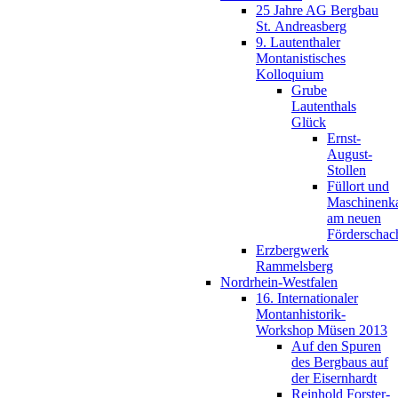
25 Jahre AG Bergbau
St. Andreasberg
9. Lautenthaler
Montanistisches
Kolloquium
Grube
Lautenthals
Glück
Ernst-
August-
Stollen
Füllort und
Maschinenk
am neuen
Förderschac
Erzbergwerk
Rammelsberg
Nordrhein-Westfalen
16. Internationaler
Montanhistorik-
Workshop Müsen 2013
Auf den Spuren
des Bergbaus auf
der Eisernhardt
Reinhold Forster-