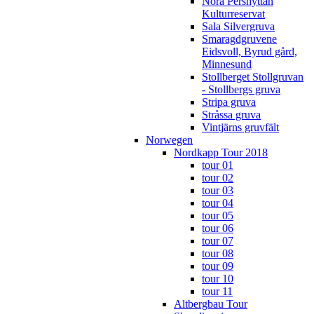
Nora Pershyttan
Kulturreservat
Sala Silvergruva
Smaragdgruvene
Eidsvoll, Byrud gård,
Minnesund
Stollberget Stollgruvan
- Stollbergs gruva
Stripa gruva
Stråssa gruva
Vintjärns gruvfält
Norwegen
Nordkapp Tour 2018
tour 01
tour 02
tour 03
tour 04
tour 05
tour 06
tour 07
tour 08
tour 09
tour 10
tour 11
Altbergbau Tour