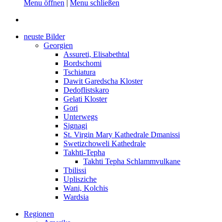
Menu öffnen
|
Menu schließen
neuste Bilder
Georgien
Assureti, Elisabethtal
Bordschomi
Tschiatura
Dawit Garedscha Kloster
Dedoflistskaro
Gelati Kloster
Gori
Unterwegs
Signagi
St. Virgin Mary Kathedrale Dmanissi
Swetizchoweli Kathedrale
Takhti-Tepha
Takhti Tepha Schlammvulkane
Tbilissi
Uplisziche
Wani, Kolchis
Wardsia
Regionen