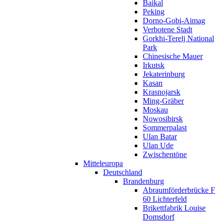
Baikal
Peking
Dorno-Gobi-Aimag
Verbotene Stadt
Gorkhi-Terelj National
Park
Chinesische Mauer
Irkutsk
Jekaterinburg
Kasan
Krasnojarsk
Ming-Gräber
Moskau
Nowosibirsk
Sommerpalast
Ulan Batar
Ulan Ude
Zwischentöne
Mitteleuropa
Deutschland
Brandenburg
Abraumförderbrücke F
60 Lichterfeld
Brikettfabrik Louise
Domsdorf