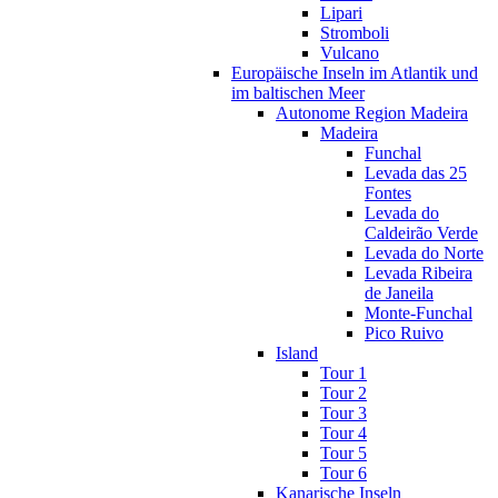
Lipari
Stromboli
Vulcano
Europäische Inseln im Atlantik und
im baltischen Meer
Autonome Region Madeira
Madeira
Funchal
Levada das 25
Fontes
Levada do
Caldeirão Verde
Levada do Norte
Levada Ribeira
de Janeila
Monte-Funchal
Pico Ruivo
Island
Tour 1
Tour 2
Tour 3
Tour 4
Tour 5
Tour 6
Kanarische Inseln