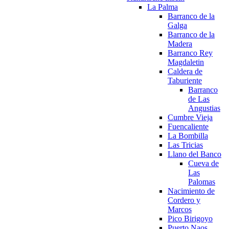
La Palma
Barranco de la
Galga
Barranco de la
Madera
Barranco Rey
Magdaletin
Caldera de
Taburiente
Barranco
de Las
Angustias
Cumbre Vieja
Fuencaliente
La Bombilla
Las Tricias
Llano del Banco
Cueva de
Las
Palomas
Nacimiento de
Cordero y
Marcos
Pico Birigoyo
Puerto Naos