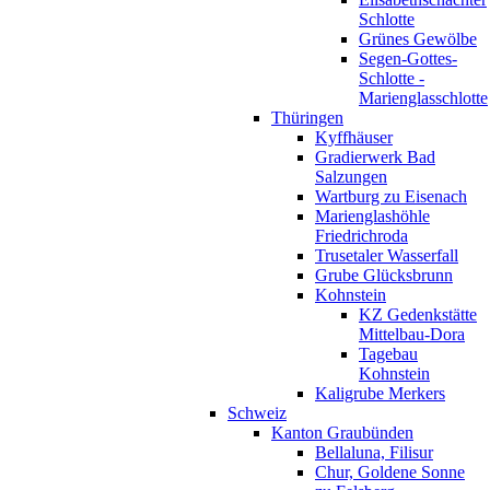
Schlotte
Grünes Gewölbe
Segen-Gottes-
Schlotte -
Marienglasschlotte
Thüringen
Kyffhäuser
Gradierwerk Bad
Salzungen
Wartburg zu Eisenach
Marienglashöhle
Friedrichroda
Trusetaler Wasserfall
Grube Glücksbrunn
Kohnstein
KZ Gedenkstätte
Mittelbau-Dora
Tagebau
Kohnstein
Kaligrube Merkers
Schweiz
Kanton Graubünden
Bellaluna, Filisur
Chur, Goldene Sonne