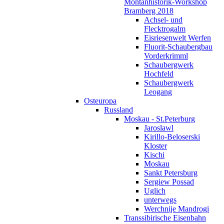
Montanhistorik-Workshop
Bramberg 2018
Achsel- und
Flecktrogalm
Eisriesenwelt Werfen
Fluorit-Schaubergbau
Vorderkrimml
Schaubergwerk
Hochfeld
Schaubergwerk
Leogang
Osteuropa
Russland
Moskau - St.Peterburg
Jaroslawl
Kirillo-Beloserski
Kloster
Kischi
Moskau
Sankt Petersburg
Sergiew Possad
Uglich
unterwegs
Werchnije Mandrogi
Transsibirische Eisenbahn