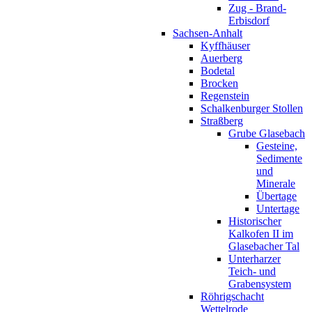
Zug - Brand-
Erbisdorf
Sachsen-Anhalt
Kyffhäuser
Auerberg
Bodetal
Brocken
Regenstein
Schalkenburger Stollen
Straßberg
Grube Glasebach
Gesteine,
Sedimente
und
Minerale
Übertage
Untertage
Historischer
Kalkofen II im
Glasebacher Tal
Unterharzer
Teich- und
Grabensystem
Röhrigschacht
Wettelrode