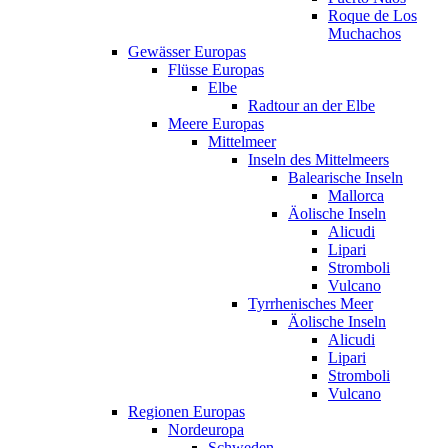
Roque de Los
Muchachos
Gewässer Europas
Flüsse Europas
Elbe
Radtour an der Elbe
Meere Europas
Mittelmeer
Inseln des Mittelmeers
Balearische Inseln
Mallorca
Äolische Inseln
Alicudi
Lipari
Stromboli
Vulcano
Tyrrhenisches Meer
Äolische Inseln
Alicudi
Lipari
Stromboli
Vulcano
Regionen Europas
Nordeuropa
Schweden