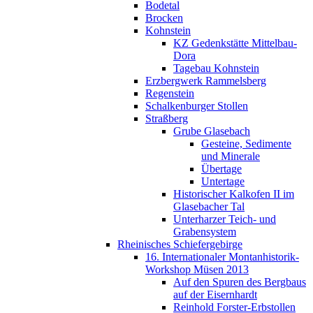
Bodetal
Brocken
Kohnstein
KZ Gedenkstätte Mittelbau-
Dora
Tagebau Kohnstein
Erzbergwerk Rammelsberg
Regenstein
Schalkenburger Stollen
Straßberg
Grube Glasebach
Gesteine, Sedimente
und Minerale
Übertage
Untertage
Historischer Kalkofen II im
Glasebacher Tal
Unterharzer Teich- und
Grabensystem
Rheinisches Schiefergebirge
16. Internationaler Montanhistorik-
Workshop Müsen 2013
Auf den Spuren des Bergbaus
auf der Eisernhardt
Reinhold Forster-Erbstollen