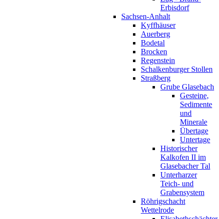
Erbisdorf
Sachsen-Anhalt
Kyffhäuser
Auerberg
Bodetal
Brocken
Regenstein
Schalkenburger Stollen
Straßberg
Grube Glasebach
Gesteine,
Sedimente
und
Minerale
Übertage
Untertage
Historischer
Kalkofen II im
Glasebacher Tal
Unterharzer
Teich- und
Grabensystem
Röhrigschacht
Wettelrode
Elisabethschächter