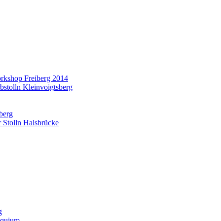
orkshop Freiberg 2014
bstolln Kleinvoigtsberg
nberg
 Stolln Halsbrücke
g
oquium