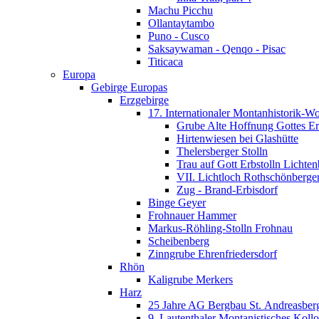
Machu Picchu
Ollantaytambo
Puno - Cusco
Saksaywaman - Qenqo - Pisac
Titicaca
Europa
Gebirge Europas
Erzgebirge
17. Internationaler Montanhistorik-W
Grube Alte Hoffnung Gottes Er
Hirtenwiesen bei Glashütte
Thelersberger Stolln
Trau auf Gott Erbstolln Lichte
VII. Lichtloch Rothschönberger
Zug - Brand-Erbisdorf
Binge Geyer
Frohnauer Hammer
Markus-Röhling-Stolln Frohnau
Scheibenberg
Zinngrube Ehrenfriedersdorf
Rhön
Kaligrube Merkers
Harz
25 Jahre AG Bergbau St. Andreasber
9. Lautenthaler Montanistisches Koll