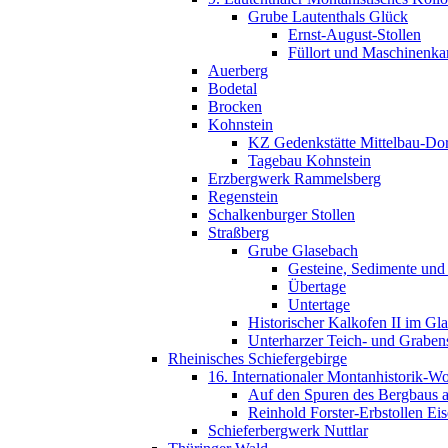
Grube Lautenthals Glück
Ernst-August-Stollen
Füllort und Maschinenk
Auerberg
Bodetal
Brocken
Kohnstein
KZ Gedenkstätte Mittelbau-Do
Tagebau Kohnstein
Erzbergwerk Rammelsberg
Regenstein
Schalkenburger Stollen
Straßberg
Grube Glasebach
Gesteine, Sedimente und
Übertage
Untertage
Historischer Kalkofen II im Gl
Unterharzer Teich- und Graben
Rheinisches Schiefergebirge
16. Internationaler Montanhistorik-
Auf den Spuren des Bergbaus a
Reinhold Forster-Erbstollen Eis
Schieferbergwerk Nuttlar