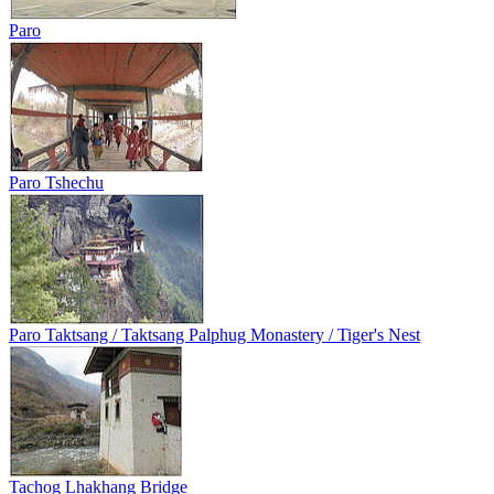
Paro
Paro Tshechu
Paro Taktsang / Taktsang Palphug Monastery / Tiger's Nest
Tachog Lhakhang Bridge