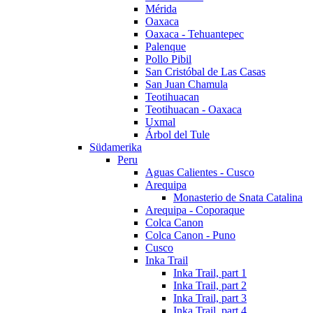
Mérida
Oaxaca
Oaxaca - Tehuantepec
Palenque
Pollo Pibil
San Cristóbal de Las Casas
San Juan Chamula
Teotihuacan
Teotihuacan - Oaxaca
Uxmal
Árbol del Tule
Südamerika
Peru
Aguas Calientes - Cusco
Arequipa
Monasterio de Snata Catalina
Arequipa - Coporaque
Colca Canon
Colca Canon - Puno
Cusco
Inka Trail
Inka Trail, part 1
Inka Trail, part 2
Inka Trail, part 3
Inka Trail, part 4