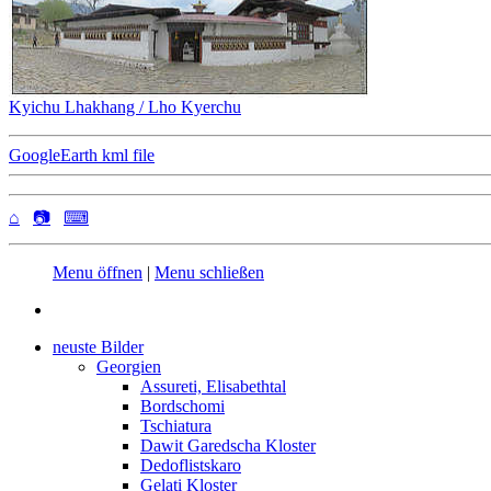
Kyichu Lhakhang / Lho Kyerchu
GoogleEarth kml file
⌂
📷
⌨
Menu öffnen
|
Menu schließen
neuste Bilder
Georgien
Assureti, Elisabethtal
Bordschomi
Tschiatura
Dawit Garedscha Kloster
Dedoflistskaro
Gelati Kloster