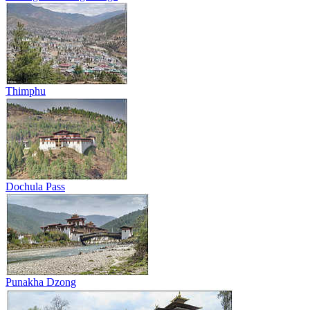
Thimphu
Dochula Pass
Punakha Dzong