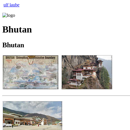
ulf laube
Bhutan
Bhutan