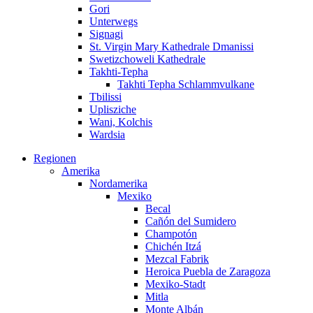
Gori
Unterwegs
Signagi
St. Virgin Mary Kathedrale Dmanissi
Swetizchoweli Kathedrale
Takhti-Tepha
Takhti Tepha Schlammvulkane
Tbilissi
Uplisziche
Wani, Kolchis
Wardsia
Regionen
Amerika
Nordamerika
Mexiko
Becal
Cañón del Sumidero
Champotón
Chichén Itzá
Mezcal Fabrik
Heroica Puebla de Zaragoza
Mexiko-Stadt
Mitla
Monte Albán