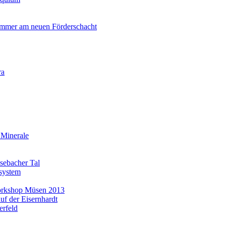
ammer am neuen Förderschacht
ra
 Minerale
asebacher Tal
system
Workshop Müsen 2013
uf der Eisernhardt
erfeld