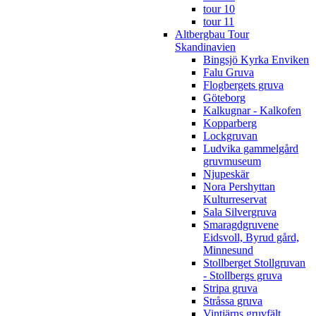
tour 10
tour 11
Altbergbau Tour
Skandinavien
Bingsjö Kyrka Enviken
Falu Gruva
Flogbergets gruva
Göteborg
Kalkugnar - Kalkofen
Kopparberg
Lockgruvan
Ludvika gammelgård
gruvmuseum
Njupeskär
Nora Pershyttan
Kulturreservat
Sala Silvergruva
Smaragdgruvene
Eidsvoll, Byrud gård,
Minnesund
Stollberget Stollgruvan
- Stollbergs gruva
Stripa gruva
Stråssa gruva
Vintjärns gruvfält