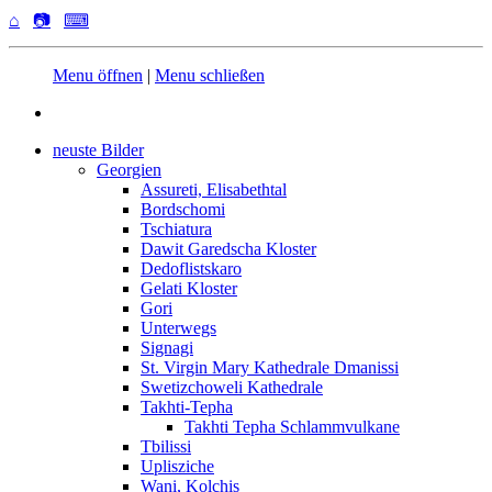
⌂
📷
⌨
Menu öffnen
|
Menu schließen
neuste Bilder
Georgien
Assureti, Elisabethtal
Bordschomi
Tschiatura
Dawit Garedscha Kloster
Dedoflistskaro
Gelati Kloster
Gori
Unterwegs
Signagi
St. Virgin Mary Kathedrale Dmanissi
Swetizchoweli Kathedrale
Takhti-Tepha
Takhti Tepha Schlammvulkane
Tbilissi
Uplisziche
Wani, Kolchis