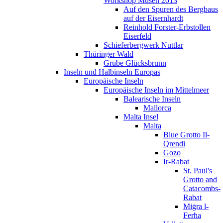
Workshop Müsen 2013
Auf den Spuren des Bergbaus
auf der Eisernhardt
Reinhold Forster-Erbstollen
Eiserfeld
Schieferbergwerk Nuttlar
Thüringer Wald
Grube Glücksbrunn
Inseln und Halbinseln Europas
Europäische Inseln
Europäische Inseln im Mittelmeer
Balearische Inseln
Mallorca
Malta Insel
Malta
Blue Grotto Il-
Qrendi
Gozo
Ir-Rabat
St. Paul's
Grotto and
Catacombs-
Rabat
Miġra l-
Ferħa