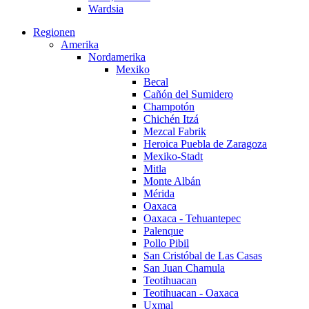
Wardsia
Regionen
Amerika
Nordamerika
Mexiko
Becal
Cañón del Sumidero
Champotón
Chichén Itzá
Mezcal Fabrik
Heroica Puebla de Zaragoza
Mexiko-Stadt
Mitla
Monte Albán
Mérida
Oaxaca
Oaxaca - Tehuantepec
Palenque
Pollo Pibil
San Cristóbal de Las Casas
San Juan Chamula
Teotihuacan
Teotihuacan - Oaxaca
Uxmal