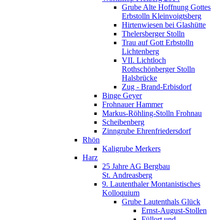
Grube Alte Hoffnung Gottes
Erbstolln Kleinvoigtsberg
Hirtenwiesen bei Glashütte
Thelersberger Stolln
Trau auf Gott Erbstolln
Lichtenberg
VII. Lichtloch
Rothschönberger Stolln
Halsbrücke
Zug - Brand-Erbisdorf
Binge Geyer
Frohnauer Hammer
Markus-Röhling-Stolln Frohnau
Scheibenberg
Zinngrube Ehrenfriedersdorf
Rhön
Kaligrube Merkers
Harz
25 Jahre AG Bergbau
St. Andreasberg
9. Lautenthaler Montanistisches
Kolloquium
Grube Lautenthals Glück
Ernst-August-Stollen
Füllort und