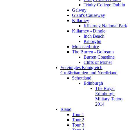
Trinity College Dublin
Galway
Giant's Causeway
Killarney
Killarney National Park
Killarney - Dingle
Inch Beach
Killorglin
Monasterboice
The Burren - Boireann
Burren Coastline
Cliffs of Moher
Vereinigtes Königreich
Großbritannien und Nordirland
Schottland
Edinburgh
The Royal
Edinburgh
Military Tattoo
2014
Island
Tour 1
Tour 2
Tour 3