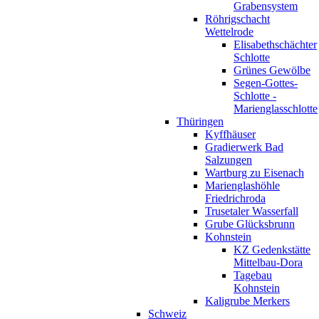
Grabensystem
Röhrigschacht
Wettelrode
Elisabethschächter
Schlotte
Grünes Gewölbe
Segen-Gottes-
Schlotte -
Marienglasschlotte
Thüringen
Kyffhäuser
Gradierwerk Bad
Salzungen
Wartburg zu Eisenach
Marienglashöhle
Friedrichroda
Trusetaler Wasserfall
Grube Glücksbrunn
Kohnstein
KZ Gedenkstätte
Mittelbau-Dora
Tagebau
Kohnstein
Kaligrube Merkers
Schweiz