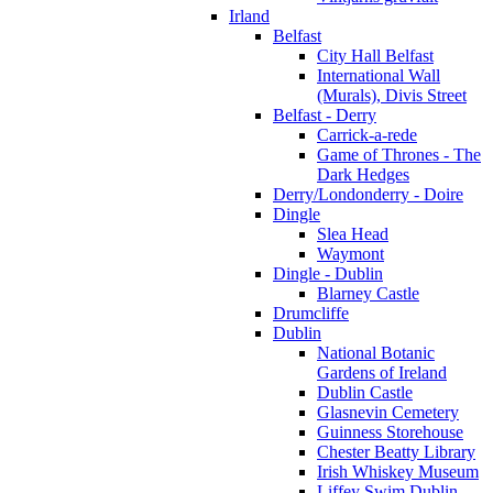
Irland
Belfast
City Hall Belfast
International Wall
(Murals), Divis Street
Belfast - Derry
Carrick-a-rede
Game of Thrones - The
Dark Hedges
Derry/Londonderry - Doire
Dingle
Slea Head
Waymont
Dingle - Dublin
Blarney Castle
Drumcliffe
Dublin
National Botanic
Gardens of Ireland
Dublin Castle
Glasnevin Cemetery
Guinness Storehouse
Chester Beatty Library
Irish Whiskey Museum
Liffey Swim Dublin