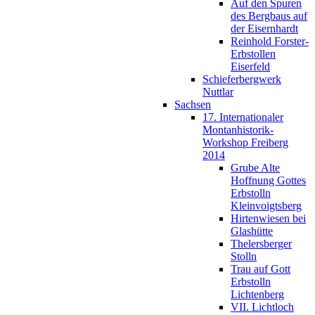
Auf den Spuren
des Bergbaus auf
der Eisernhardt
Reinhold Forster-
Erbstollen
Eiserfeld
Schieferbergwerk
Nuttlar
Sachsen
17. Internationaler
Montanhistorik-
Workshop Freiberg
2014
Grube Alte
Hoffnung Gottes
Erbstolln
Kleinvoigtsberg
Hirtenwiesen bei
Glashütte
Thelersberger
Stolln
Trau auf Gott
Erbstolln
Lichtenberg
VII. Lichtloch