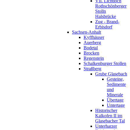
VII. Lichtloch
Rothschönberger
Stolln
Halsbrücke
Zug - Brand-
Erbisdorf
Sachsen-Anhalt
Kyffhäuser
Auerberg
Bodetal
Brocken
Regenstein
Schalkenburger Stollen
Straßberg
Grube Glasebach
Gesteine,
Sedimente
und
Minerale
Übertage
Untertage
Historischer
Kalkofen II im
Glasebacher Tal
Unterharzer