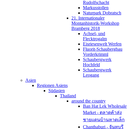
Rudolfschacht
Markusstollen
Naturpark Dobratsch
21. Internationaler
Montanhistorik-Workshop
Bramberg 2018
Achsel- und
Flecktrogalm
Eisriesenwelt Werfen
Fluorit-Schaubergbau
Vorderkrimml
Schaubergwerk
Hochfeld
Schaubergwerk
Leogang
Asien
Regionen Asiens
Südasien
Thailand
around the country
Ban Hat Lek Wholesale
Market - ตลาดค้าส่ง
ชายแดนบ้านหาดเล็ก
Chanthaburi - จันทบุรี