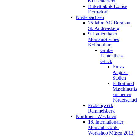
60 Lichterfeld
Brikettfabrik Louise
Domsdorf
Niedersachsen
25 Jahre AG Bergbau
St. Andreasberg
9. Lautenthaler
Montanistisches
Kolloquium
Grube
Lautenthals
Glück
Ernst-
August-
Stollen
Füllort und
Maschinenk
am neuen
Förderschac
Erzbergwerk
Rammelsberg
Nordrhein-Westfalen
16. Internationaler
Montanhistorik-
Workshop Müsen 2013