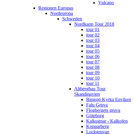
Vulcano
Regionen Europas
Nordeuropa
Schweden
Nordkapp Tour 2018
tour 01
tour 02
tour 03
tour 04
tour 05
tour 06
tour 07
tour 08
tour 09
tour 10
tour 11
Altbergbau Tour
Skandinavien
Bingsjö Kyrka Enviken
Falu Gruva
Flogbergets gruva
Göteborg
Kalkugnar - Kalkofen
Kopparberg
Lockgruvan