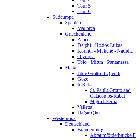
Tour 4
Tour 5
Tour 6
Südeuropa
Spanien
Mallorca
Griechenland
Athen
Delphi - Hosios Lukas
Korinth - Mykene - Nauplia
Olympia
Tolo - Mistra - Pantanassa
Malta
Blue Grotto Il-Qrendi
Gozo
Ir-Rabat
St. Paul's Grotto and
Catacombs-Rabat
Miġra l-Ferħa
Valletta
Ħaġar Qim
Westeuropa
Deutschland
Brandenburg
Abraumförderbrücke F