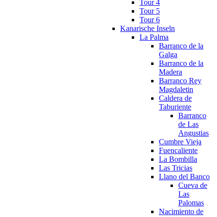
Tour 4
Tour 5
Tour 6
Kanarische Inseln
La Palma
Barranco de la
Galga
Barranco de la
Madera
Barranco Rey
Magdaletin
Caldera de
Taburiente
Barranco
de Las
Angustias
Cumbre Vieja
Fuencaliente
La Bombilla
Las Tricias
Llano del Banco
Cueva de
Las
Palomas
Nacimiento de