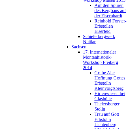
Workshop Müsen 2013
Auf den Spuren
des Bergbaus auf
der Eisernhardt
Reinhold Forster-
Erbstollen
Eiserfeld
Schieferbergwerk
Nuttlar
Sachsen
17. Internationaler
Montanhistorik-
Workshop Freiberg
2014
Grube Alte
Hoffnung Gottes
Erbstolln
Kleinvoigtsberg
Hirtenwiesen bei
Glashütte
Thelersberger
Stolln
Trau auf Gott
Erbstolln
Lichtenberg