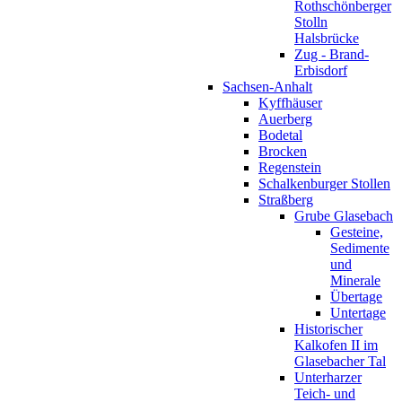
Rothschönberger
Stolln
Halsbrücke
Zug - Brand-
Erbisdorf
Sachsen-Anhalt
Kyffhäuser
Auerberg
Bodetal
Brocken
Regenstein
Schalkenburger Stollen
Straßberg
Grube Glasebach
Gesteine,
Sedimente
und
Minerale
Übertage
Untertage
Historischer
Kalkofen II im
Glasebacher Tal
Unterharzer
Teich- und