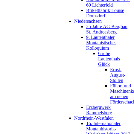
60 Lichterfeld
Brikettfabrik Louise
Domsdorf
Niedersachsen
25 Jahre AG Bergbau
St. Andreasberg
9. Lautenthaler
Montanistisches
Kolloquium
Grube
Lautenthals
Glück
Ernst-
August-
Stollen
Füllort und
Maschinenk
am neuen
Förderschac
Erzbergwerk
Rammelsberg
Nordrhein-Westfalen
16. Internationaler
Montanhistorik-