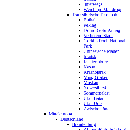
unterwegs
Werchnije Mandrogi
Transsibirische Eisenbahn
Baikal
Peking
Dorno-Gobi-Aimag
Verbotene Stadt
Gorkhi-Terelj National
Park
Chinesische Mauer
Irkutsk
Jekaterinburg
Kasan
Krasnojarsk
Ming-Gräber
Moskau
Nowosibirsk
Sommerpalast
Ulan Batar
Ulan Ude
Zwischentöne
Mitteleuropa
Deutschland
Brandenburg
Abraumförderbrücke F