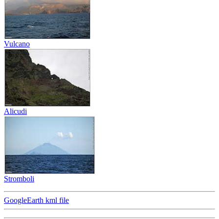
Vulcano
Alicudi
Stromboli
GoogleEarth kml file