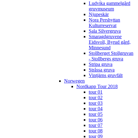
Ludvika gammelgård
gruvmuseum
Njupeskär
Nora Pershyttan
Kulturreservat
Sala Silvergruva
Smaragdgruvene
Eidsvoll, Byrud gård,
Minnesund
Stollberget Stollgruvan
- Stollbergs gruva
Stripa gruva
Stråssa gruva
Vintjärns gruvfält
Norwegen
Nordkapp Tour 2018
tour 01
tour 02
tour 03
tour 04
tour 05
tour 06
tour 07
tour 08
tour 09