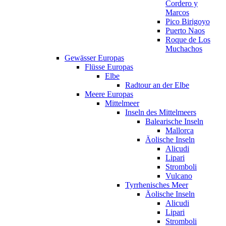
Cordero y
Marcos
Pico Birigoyo
Puerto Naos
Roque de Los
Muchachos
Gewässer Europas
Flüsse Europas
Elbe
Radtour an der Elbe
Meere Europas
Mittelmeer
Inseln des Mittelmeers
Balearische Inseln
Mallorca
Äolische Inseln
Alicudi
Lipari
Stromboli
Vulcano
Tyrrhenisches Meer
Äolische Inseln
Alicudi
Lipari
Stromboli