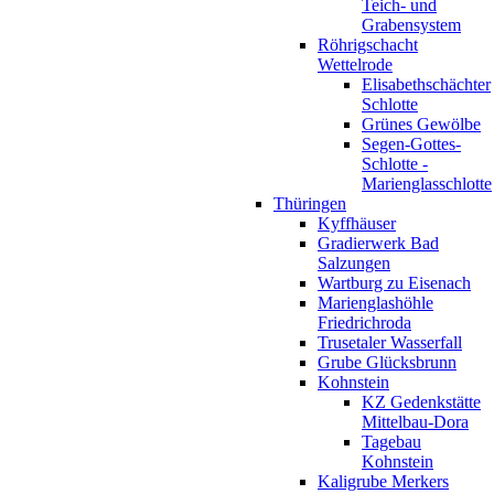
Teich- und
Grabensystem
Röhrigschacht
Wettelrode
Elisabethschächter
Schlotte
Grünes Gewölbe
Segen-Gottes-
Schlotte -
Marienglasschlotte
Thüringen
Kyffhäuser
Gradierwerk Bad
Salzungen
Wartburg zu Eisenach
Marienglashöhle
Friedrichroda
Trusetaler Wasserfall
Grube Glücksbrunn
Kohnstein
KZ Gedenkstätte
Mittelbau-Dora
Tagebau
Kohnstein
Kaligrube Merkers