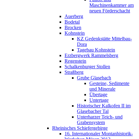
Maschinenkammer am
neuen Förderschacht
Auerberg
Bodetal
Brocken
Kohnstein
KZ Gedenkstätte Mittelbau-
Dora
Tagebau Kohnstein
Erzbergwerk Rammelsberg
Regenstein
Schalkenburger Stollen
Straßberg
Grube Glasebach
Gesteine, Sedimente
und Minerale
Übertage
Untertage
Historischer Kalkofen II im
Glasebacher Tal
Unterharzer Teich- und
Grabensystem
Rheinisches Schiefergebirge
16. Internationaler Montanhistorik-