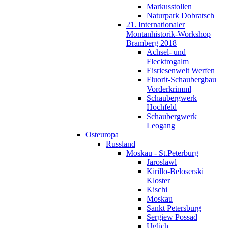
Markusstollen
Naturpark Dobratsch
21. Internationaler
Montanhistorik-Workshop
Bramberg 2018
Achsel- und
Flecktrogalm
Eisriesenwelt Werfen
Fluorit-Schaubergbau
Vorderkrimml
Schaubergwerk
Hochfeld
Schaubergwerk
Leogang
Osteuropa
Russland
Moskau - St.Peterburg
Jaroslawl
Kirillo-Beloserski
Kloster
Kischi
Moskau
Sankt Petersburg
Sergiew Possad
Uglich