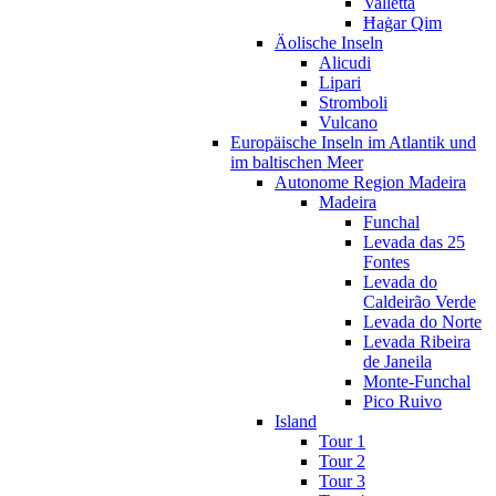
Valletta
Ħaġar Qim
Äolische Inseln
Alicudi
Lipari
Stromboli
Vulcano
Europäische Inseln im Atlantik und
im baltischen Meer
Autonome Region Madeira
Madeira
Funchal
Levada das 25
Fontes
Levada do
Caldeirão Verde
Levada do Norte
Levada Ribeira
de Janeila
Monte-Funchal
Pico Ruivo
Island
Tour 1
Tour 2
Tour 3