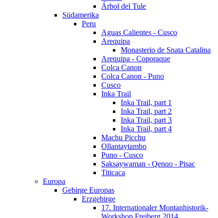
Árbol del Tule
Südamerika
Peru
Aguas Calientes - Cusco
Arequipa
Monasterio de Snata Catalina
Arequipa - Coporaque
Colca Canon
Colca Canon - Puno
Cusco
Inka Trail
Inka Trail, part 1
Inka Trail, part 2
Inka Trail, part 3
Inka Trail, part 4
Machu Picchu
Ollantaytambo
Puno - Cusco
Saksaywaman - Qenqo - Pisac
Titicaca
Europa
Gebirge Europas
Erzgebirge
17. Internationaler Montanhistorik-
Workshop Freiberg 2014