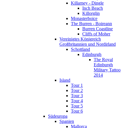
Killarney - Dingle
Inch Beach
Killorglin
Monasterboice
The Burren - Boireann
Burren Coastline
Cliffs of Moher
Vereinigtes Königreich
Großbritannien und Nordirland
Schottland
Edinburgh
The Royal
Edinburgh
Military Tattoo
2014
Island
Tour 1
Tour 2
Tour 3
Tour 4
Tour 5
Tour 6
Südeuropa
Spanien
Mallorca