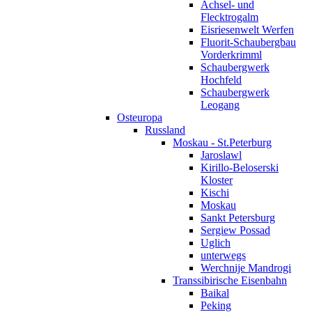
Achsel- und
Flecktrogalm
Eisriesenwelt Werfen
Fluorit-Schaubergbau
Vorderkrimml
Schaubergwerk
Hochfeld
Schaubergwerk
Leogang
Osteuropa
Russland
Moskau - St.Peterburg
Jaroslawl
Kirillo-Beloserski
Kloster
Kischi
Moskau
Sankt Petersburg
Sergiew Possad
Uglich
unterwegs
Werchnije Mandrogi
Transsibirische Eisenbahn
Baikal
Peking