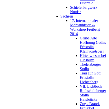
Eiserfeld
Schieferbergwerk
Nuttlar
Sachsen
17. Internationaler
Montanhistorik-
Workshop Freiberg
2014
Grube Alte
Hoffnung Gottes
Erbstolln
Kleinvoigtsberg
Hirtenwiesen bei
Glashütte
Thelersberger
Stolln
Trau auf Gott
Erbstolln
Lichtenberg
VII. Lichtloch
Rothschönberger
Stolln
Halsbrücke
Zug - Brand-
Erbisdorf