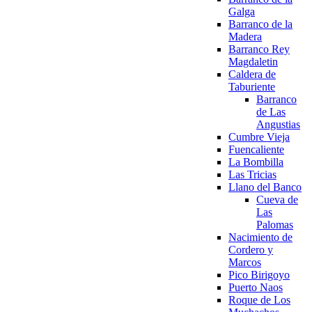
Galga
Barranco de la
Madera
Barranco Rey
Magdaletin
Caldera de
Taburiente
Barranco
de Las
Angustias
Cumbre Vieja
Fuencaliente
La Bombilla
Las Tricias
Llano del Banco
Cueva de
Las
Palomas
Nacimiento de
Cordero y
Marcos
Pico Birigoyo
Puerto Naos
Roque de Los