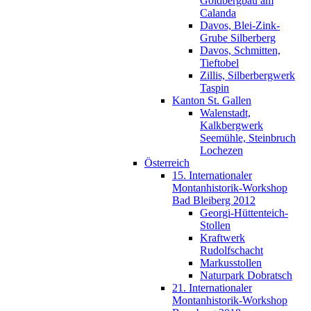
Goldbergbau am
Calanda
Davos, Blei-Zink-
Grube Silberberg
Davos, Schmitten,
Tieftobel
Zillis, Silberbergwerk
Taspin
Kanton St. Gallen
Walenstadt,
Kalkbergwerk
Seemühle, Steinbruch
Lochezen
Österreich
15. Internationaler
Montanhistorik-Workshop
Bad Bleiberg 2012
Georgi-Hüttenteich-
Stollen
Kraftwerk
Rudolfschacht
Markusstollen
Naturpark Dobratsch
21. Internationaler
Montanhistorik-Workshop