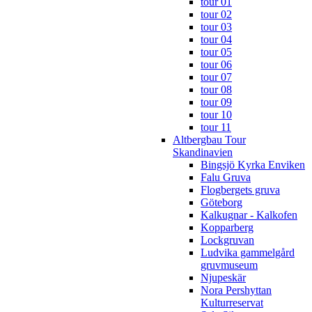
tour 01
tour 02
tour 03
tour 04
tour 05
tour 06
tour 07
tour 08
tour 09
tour 10
tour 11
Altbergbau Tour
Skandinavien
Bingsjö Kyrka Enviken
Falu Gruva
Flogbergets gruva
Göteborg
Kalkugnar - Kalkofen
Kopparberg
Lockgruvan
Ludvika gammelgård
gruvmuseum
Njupeskär
Nora Pershyttan
Kulturreservat