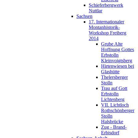
Schieferbergwerk
Nuttlar
Sachsen
17. Internationaler
Montanhistorik-
Workshop Freiberg
2014
Grube Alte
Hoffnung Gottes
Erbstolln
Kleinvoigtsberg
Hirtenwiesen bei
Glashütte
Thelersberger
Stolln
Trau auf Gott
Erbstolln
Lichtenberg
VII. Lichtloch
Rothschönberger
Stolln
Halsbrücke
Zug - Brand-
Erbisdorf