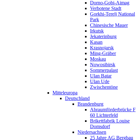
Dorno-Gobi-Aimag
Verbotene Stadt
Gorkhi-Terelj National
Park
Chinesische Mauer
Irkutsk
Jekaterinburg
Kasan
Krasnojarsk
Ming-Gräber
Moskau
Nowosibirsk
Sommerpalast
Ulan Batar
Ulan Ude
Zwischentöne
Mitteleuropa
Deutschland
Brandenburg
Abraumförderbrücke F
60 Lichterfeld
Brikettfabrik Louise
Domsdorf
Niedersachsen
25 Jahre AG Bergbau