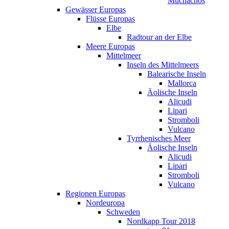
Muchachos
Gewässer Europas
Flüsse Europas
Elbe
Radtour an der Elbe
Meere Europas
Mittelmeer
Inseln des Mittelmeers
Balearische Inseln
Mallorca
Äolische Inseln
Alicudi
Lipari
Stromboli
Vulcano
Tyrrhenisches Meer
Äolische Inseln
Alicudi
Lipari
Stromboli
Vulcano
Regionen Europas
Nordeuropa
Schweden
Nordkapp Tour 2018