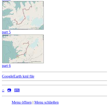
part 5
part 6
GoogleEarth kml file
⌂
📷
⌨
Menu öffnen
|
Menu schließen