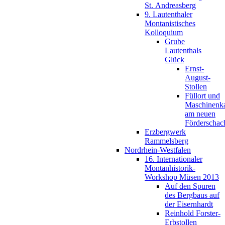
St. Andreasberg
9. Lautenthaler
Montanistisches
Kolloquium
Grube
Lautenthals
Glück
Ernst-
August-
Stollen
Füllort und
Maschinenk
am neuen
Förderschac
Erzbergwerk
Rammelsberg
Nordrhein-Westfalen
16. Internationaler
Montanhistorik-
Workshop Müsen 2013
Auf den Spuren
des Bergbaus auf
der Eisernhardt
Reinhold Forster-
Erbstollen