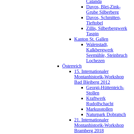
Calanda
Davos, Blei-Zink-
Grube Silberberg
Davos, Schmitten,
Tieftobel
Zillis, Silberbergwerk
Taspin
Kanton St. Gallen
Walenstadt,
Kalkbergwerk
Seemühle, Steinbruch
Lochezen
Österreich
15. Internationaler
Montanhistorik-Workshop
Bad Bleiberg 2012
Georgi-Hüttenteich-
Stollen
Kraftwerk
Rudolfschacht
Markusstollen
Naturpark Dobratsch
21. Internationaler
Montanhistorik-Workshop
Bramberg 2018