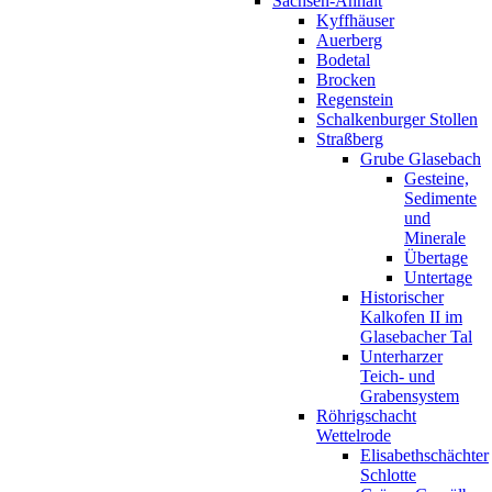
Sachsen-Anhalt
Kyffhäuser
Auerberg
Bodetal
Brocken
Regenstein
Schalkenburger Stollen
Straßberg
Grube Glasebach
Gesteine,
Sedimente
und
Minerale
Übertage
Untertage
Historischer
Kalkofen II im
Glasebacher Tal
Unterharzer
Teich- und
Grabensystem
Röhrigschacht
Wettelrode
Elisabethschächter
Schlotte