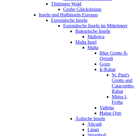
Thüringer Wald
Grube Glücksbrunn
Inseln und Halbinseln Europas
Europäische Inseln
Europäische Inseln im Mittelmeer
Balearische Inseln
Mallorca
Malta Insel
Malta
Blue Grotto Il-
Qrendi
Gozo
Ir-Rabat
St. Paul's
Grotto and
Catacombs-
Rabat
Miġra l-
Ferħa
Valletta
Ħaġar Qim
Äolische Inseln
Alicudi
Lipari
Stromboli