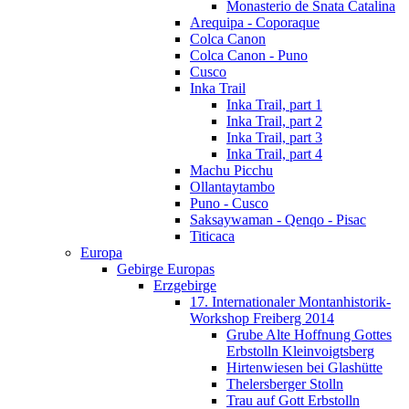
Monasterio de Snata Catalina
Arequipa - Coporaque
Colca Canon
Colca Canon - Puno
Cusco
Inka Trail
Inka Trail, part 1
Inka Trail, part 2
Inka Trail, part 3
Inka Trail, part 4
Machu Picchu
Ollantaytambo
Puno - Cusco
Saksaywaman - Qenqo - Pisac
Titicaca
Europa
Gebirge Europas
Erzgebirge
17. Internationaler Montanhistorik-
Workshop Freiberg 2014
Grube Alte Hoffnung Gottes
Erbstolln Kleinvoigtsberg
Hirtenwiesen bei Glashütte
Thelersberger Stolln
Trau auf Gott Erbstolln