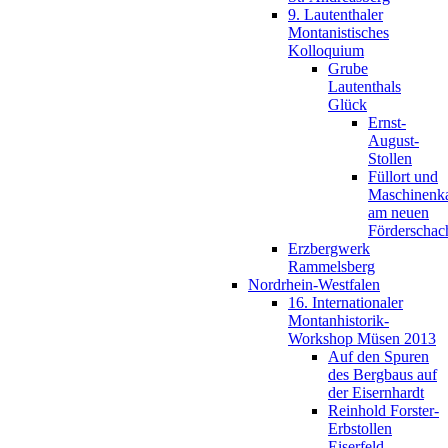
9. Lautenthaler
Montanistisches
Kolloquium
Grube
Lautenthals
Glück
Ernst-
August-
Stollen
Füllort und
Maschinenk
am neuen
Förderschac
Erzbergwerk
Rammelsberg
Nordrhein-Westfalen
16. Internationaler
Montanhistorik-
Workshop Müsen 2013
Auf den Spuren
des Bergbaus auf
der Eisernhardt
Reinhold Forster-
Erbstollen
Eiserfeld