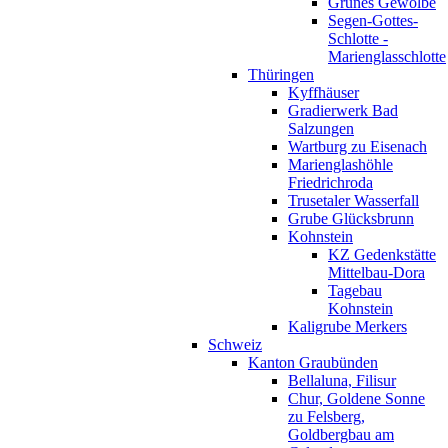
Grünes Gewölbe
Segen-Gottes-
Schlotte -
Marienglasschlotte
Thüringen
Kyffhäuser
Gradierwerk Bad
Salzungen
Wartburg zu Eisenach
Marienglashöhle
Friedrichroda
Trusetaler Wasserfall
Grube Glücksbrunn
Kohnstein
KZ Gedenkstätte
Mittelbau-Dora
Tagebau
Kohnstein
Kaligrube Merkers
Schweiz
Kanton Graubünden
Bellaluna, Filisur
Chur, Goldene Sonne
zu Felsberg,
Goldbergbau am