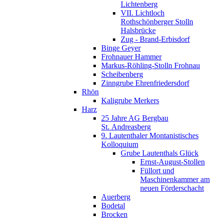
Lichtenberg
VII. Lichtloch
Rothschönberger Stolln
Halsbrücke
Zug - Brand-Erbisdorf
Binge Geyer
Frohnauer Hammer
Markus-Röhling-Stolln Frohnau
Scheibenberg
Zinngrube Ehrenfriedersdorf
Rhön
Kaligrube Merkers
Harz
25 Jahre AG Bergbau
St. Andreasberg
9. Lautenthaler Montanistisches
Kolloquium
Grube Lautenthals Glück
Ernst-August-Stollen
Füllort und
Maschinenkammer am
neuen Förderschacht
Auerberg
Bodetal
Brocken