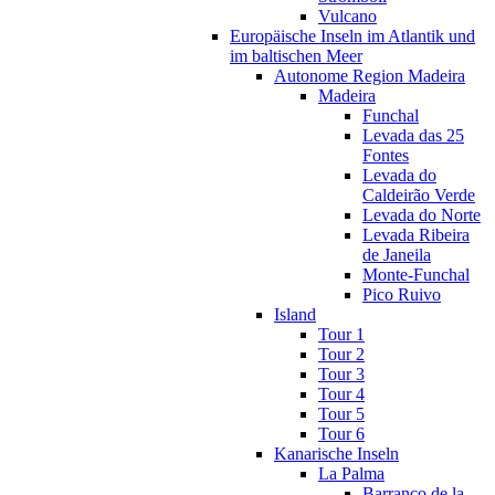
Vulcano
Europäische Inseln im Atlantik und
im baltischen Meer
Autonome Region Madeira
Madeira
Funchal
Levada das 25
Fontes
Levada do
Caldeirão Verde
Levada do Norte
Levada Ribeira
de Janeila
Monte-Funchal
Pico Ruivo
Island
Tour 1
Tour 2
Tour 3
Tour 4
Tour 5
Tour 6
Kanarische Inseln
La Palma
Barranco de la