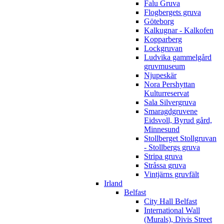
Falu Gruva
Flogbergets gruva
Göteborg
Kalkugnar - Kalkofen
Kopparberg
Lockgruvan
Ludvika gammelgård
gruvmuseum
Njupeskär
Nora Pershyttan
Kulturreservat
Sala Silvergruva
Smaragdgruvene
Eidsvoll, Byrud gård,
Minnesund
Stollberget Stollgruvan
- Stollbergs gruva
Stripa gruva
Stråssa gruva
Vintjärns gruvfält
Irland
Belfast
City Hall Belfast
International Wall
(Murals), Divis Street