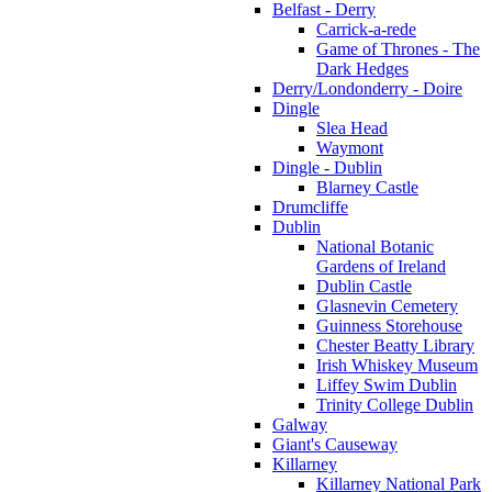
Belfast - Derry
Carrick-a-rede
Game of Thrones - The
Dark Hedges
Derry/Londonderry - Doire
Dingle
Slea Head
Waymont
Dingle - Dublin
Blarney Castle
Drumcliffe
Dublin
National Botanic
Gardens of Ireland
Dublin Castle
Glasnevin Cemetery
Guinness Storehouse
Chester Beatty Library
Irish Whiskey Museum
Liffey Swim Dublin
Trinity College Dublin
Galway
Giant's Causeway
Killarney
Killarney National Park