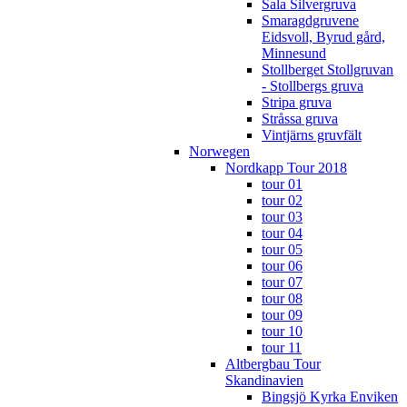
Sala Silvergruva
Smaragdgruvene
Eidsvoll, Byrud gård,
Minnesund
Stollberget Stollgruvan
- Stollbergs gruva
Stripa gruva
Stråssa gruva
Vintjärns gruvfält
Norwegen
Nordkapp Tour 2018
tour 01
tour 02
tour 03
tour 04
tour 05
tour 06
tour 07
tour 08
tour 09
tour 10
tour 11
Altbergbau Tour
Skandinavien
Bingsjö Kyrka Enviken