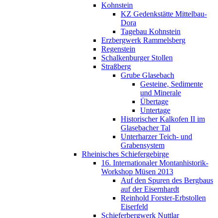
Kohnstein
KZ Gedenkstätte Mittelbau-
Dora
Tagebau Kohnstein
Erzbergwerk Rammelsberg
Regenstein
Schalkenburger Stollen
Straßberg
Grube Glasebach
Gesteine, Sedimente
und Minerale
Übertage
Untertage
Historischer Kalkofen II im
Glasebacher Tal
Unterharzer Teich- und
Grabensystem
Rheinisches Schiefergebirge
16. Internationaler Montanhistorik-
Workshop Müsen 2013
Auf den Spuren des Bergbaus
auf der Eisernhardt
Reinhold Forster-Erbstollen
Eiserfeld
Schieferbergwerk Nuttlar