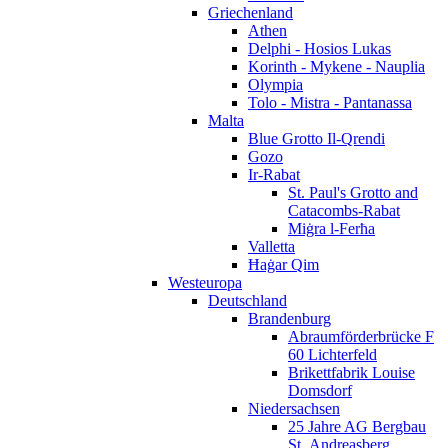
Griechenland
Athen
Delphi - Hosios Lukas
Korinth - Mykene - Nauplia
Olympia
Tolo - Mistra - Pantanassa
Malta
Blue Grotto Il-Qrendi
Gozo
Ir-Rabat
St. Paul's Grotto and
Catacombs-Rabat
Miġra l-Ferħa
Valletta
Ħaġar Qim
Westeuropa
Deutschland
Brandenburg
Abraumförderbrücke F
60 Lichterfeld
Brikettfabrik Louise
Domsdorf
Niedersachsen
25 Jahre AG Bergbau
St. Andreasberg