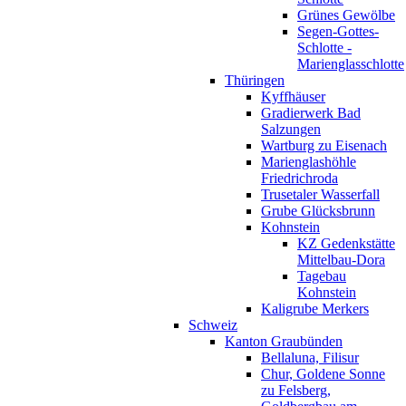
Grünes Gewölbe
Segen-Gottes-
Schlotte -
Marienglasschlotte
Thüringen
Kyffhäuser
Gradierwerk Bad
Salzungen
Wartburg zu Eisenach
Marienglashöhle
Friedrichroda
Trusetaler Wasserfall
Grube Glücksbrunn
Kohnstein
KZ Gedenkstätte
Mittelbau-Dora
Tagebau
Kohnstein
Kaligrube Merkers
Schweiz
Kanton Graubünden
Bellaluna, Filisur
Chur, Goldene Sonne
zu Felsberg,