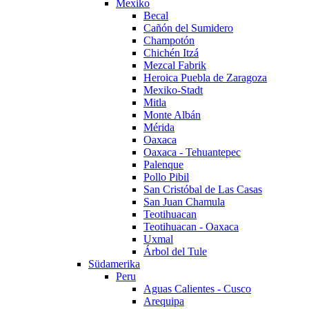
Mexiko
Becal
Cañón del Sumidero
Champotón
Chichén Itzá
Mezcal Fabrik
Heroica Puebla de Zaragoza
Mexiko-Stadt
Mitla
Monte Albán
Mérida
Oaxaca
Oaxaca - Tehuantepec
Palenque
Pollo Pibil
San Cristóbal de Las Casas
San Juan Chamula
Teotihuacan
Teotihuacan - Oaxaca
Uxmal
Árbol del Tule
Südamerika
Peru
Aguas Calientes - Cusco
Arequipa