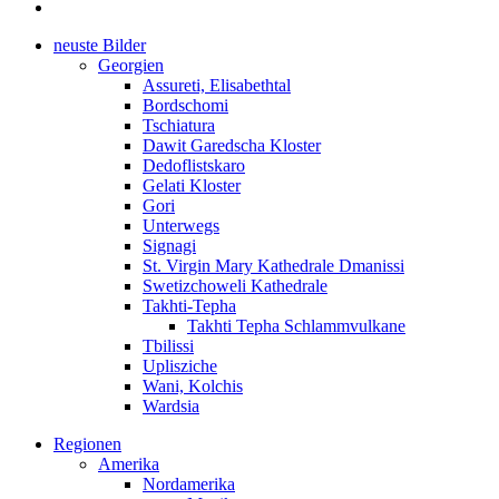
neuste Bilder
Georgien
Assureti, Elisabethtal
Bordschomi
Tschiatura
Dawit Garedscha Kloster
Dedoflistskaro
Gelati Kloster
Gori
Unterwegs
Signagi
St. Virgin Mary Kathedrale Dmanissi
Swetizchoweli Kathedrale
Takhti-Tepha
Takhti Tepha Schlammvulkane
Tbilissi
Uplisziche
Wani, Kolchis
Wardsia
Regionen
Amerika
Nordamerika