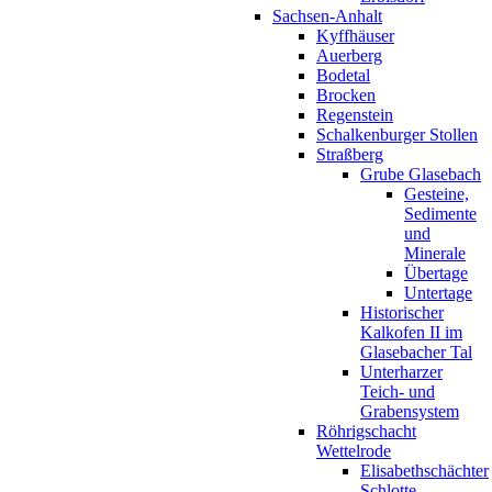
Sachsen-Anhalt
Kyffhäuser
Auerberg
Bodetal
Brocken
Regenstein
Schalkenburger Stollen
Straßberg
Grube Glasebach
Gesteine,
Sedimente
und
Minerale
Übertage
Untertage
Historischer
Kalkofen II im
Glasebacher Tal
Unterharzer
Teich- und
Grabensystem
Röhrigschacht
Wettelrode
Elisabethschächter
Schlotte