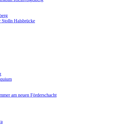
nberg
 Stolln Halsbrücke
g
oquium
ammer am neuen Förderschacht
ra