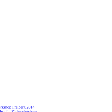
orkshop Freiberg 2014
bstolln Kleinvoigtsberg