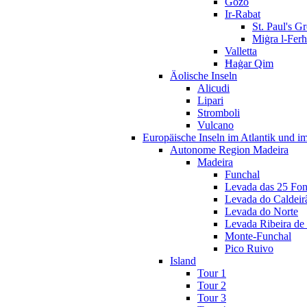
Gozo
Ir-Rabat
St. Paul's G
Miġra l-Fer
Valletta
Ħaġar Qim
Äolische Inseln
Alicudi
Lipari
Stromboli
Vulcano
Europäische Inseln im Atlantik und i
Autonome Region Madeira
Madeira
Funchal
Levada das 25 Fon
Levada do Caldeir
Levada do Norte
Levada Ribeira de 
Monte-Funchal
Pico Ruivo
Island
Tour 1
Tour 2
Tour 3