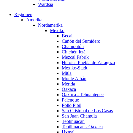
Wardsia
Regionen
Amerika
Nordamerika
Mexiko
Becal
Cañón del Sumidero
Champotón
Chichén Itzá
Mezcal Fabrik
Heroica Puebla de Zaragoza
Mexiko-Stadt
Mitla
Monte Albán
Mérida
Oaxaca
Oaxaca - Tehuantepec
Palenque
Pollo Pibil
San Cristóbal de Las Casas
San Juan Chamula
Teotihuacan
Teotihuacan - Oaxaca
Uxmal