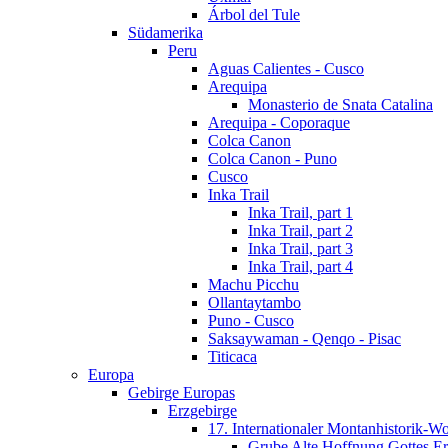
Árbol del Tule
Südamerika
Peru
Aguas Calientes - Cusco
Arequipa
Monasterio de Snata Catalina
Arequipa - Coporaque
Colca Canon
Colca Canon - Puno
Cusco
Inka Trail
Inka Trail, part 1
Inka Trail, part 2
Inka Trail, part 3
Inka Trail, part 4
Machu Picchu
Ollantaytambo
Puno - Cusco
Saksaywaman - Qenqo - Pisac
Titicaca
Europa
Gebirge Europas
Erzgebirge
17. Internationaler Montanhistorik-W
Grube Alte Hoffnung Gottes Er