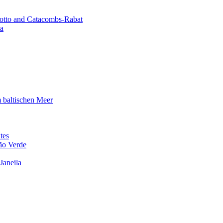
rotto and Catacombs-Rabat
ħa
m baltischen Meer
tes
ão Verde
Janeila