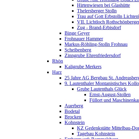
Hirtenwiesen bei Glashütte
Thelersberger Stolln
Trau auf Gott Erbstolln Lichte
VII. Lichtloch Rothschönberger
Zug - Brand-Erbisdorf
Binge Geyer
Frohnauer Hammer
Markus-Röhling-Stolln Frohnau
Scheibenberg
Zinngrube Ehrenfriedersdorf
Rhön
Kaligrube Merkers
Harz
25 Jahre AG Bergbau St. Andreasber
9. Lautenthaler Montanistisches Koll
Grube Lautenthals Glück
Ernst-August-Stollen
Füllort und Maschinenk
Auerberg
Bodetal
Brocken
Kohnstein
KZ Gedenkstätte Mittelbau-Do
Tagebau Kohnstein