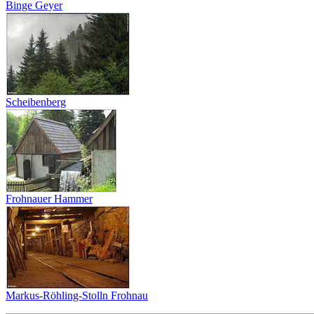
Binge Geyer
Scheibenberg
Frohnauer Hammer
Markus-Röhling-Stolln Frohnau