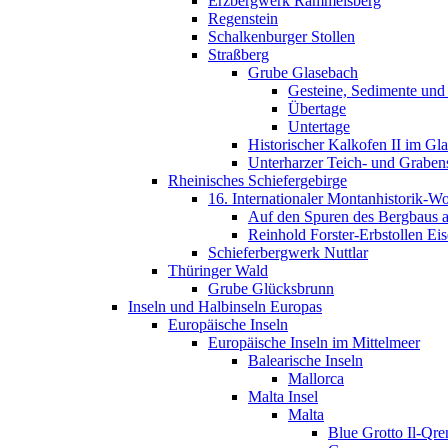
Erzbergwerk Rammelsberg
Regenstein
Schalkenburger Stollen
Straßberg
Grube Glasebach
Gesteine, Sedimente und
Übertage
Untertage
Historischer Kalkofen II im Gl
Unterharzer Teich- und Graben
Rheinisches Schiefergebirge
16. Internationaler Montanhistorik-
Auf den Spuren des Bergbaus a
Reinhold Forster-Erbstollen Eis
Schieferbergwerk Nuttlar
Thüringer Wald
Grube Glücksbrunn
Inseln und Halbinseln Europas
Europäische Inseln
Europäische Inseln im Mittelmeer
Balearische Inseln
Mallorca
Malta Insel
Malta
Blue Grotto Il-Qre