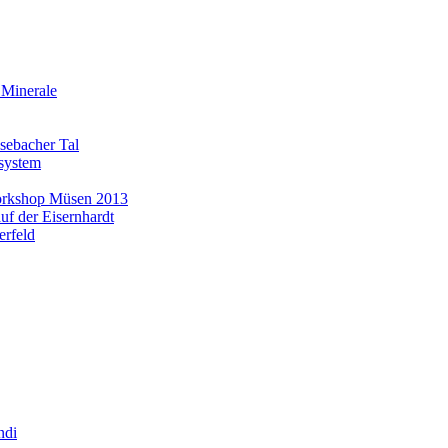
 Minerale
asebacher Tal
system
Workshop Müsen 2013
uf der Eisernhardt
erfeld
ndi