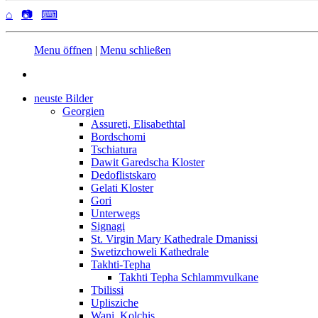
⌂
📷
⌨
Menu öffnen
|
Menu schließen
neuste Bilder
Georgien
Assureti, Elisabethtal
Bordschomi
Tschiatura
Dawit Garedscha Kloster
Dedoflistskaro
Gelati Kloster
Gori
Unterwegs
Signagi
St. Virgin Mary Kathedrale Dmanissi
Swetizchoweli Kathedrale
Takhti-Tepha
Takhti Tepha Schlammvulkane
Tbilissi
Uplisziche
Wani, Kolchis