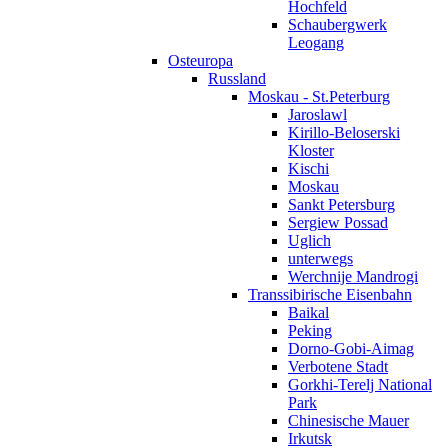
Hochfeld
Schaubergwerk
Leogang
Osteuropa
Russland
Moskau - St.Peterburg
Jaroslawl
Kirillo-Beloserski
Kloster
Kischi
Moskau
Sankt Petersburg
Sergiew Possad
Uglich
unterwegs
Werchnije Mandrogi
Transsibirische Eisenbahn
Baikal
Peking
Dorno-Gobi-Aimag
Verbotene Stadt
Gorkhi-Terelj National
Park
Chinesische Mauer
Irkutsk