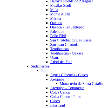
Heroica Puebla de Zaragoza
Mexiko-Stadt
Mitla
Monte Albán
Mérida
Oaxaca
Oaxaca - Tehuantepec
Palenque
Pollo Pibil
San Cristóbal de Las Casas
San Juan Chamula
Teotihuacan
Teotihuacan - Oaxaca
Uxmal
Árbol del Tule
Südamerika
Peru
Aguas Calientes - Cusco
Arequipa
Monasterio de Snata Catalina
Arequipa - Coporaque
Colca Canon
Colca Canon - Puno
Cusco
Inka Trail