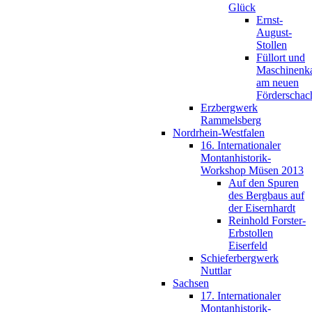
Glück
Ernst-
August-
Stollen
Füllort und
Maschinenk
am neuen
Förderschac
Erzbergwerk
Rammelsberg
Nordrhein-Westfalen
16. Internationaler
Montanhistorik-
Workshop Müsen 2013
Auf den Spuren
des Bergbaus auf
der Eisernhardt
Reinhold Forster-
Erbstollen
Eiserfeld
Schieferbergwerk
Nuttlar
Sachsen
17. Internationaler
Montanhistorik-