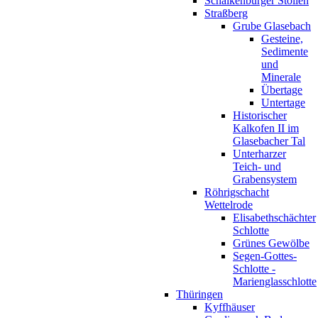
Schalkenburger Stollen
Straßberg
Grube Glasebach
Gesteine,
Sedimente
und
Minerale
Übertage
Untertage
Historischer
Kalkofen II im
Glasebacher Tal
Unterharzer
Teich- und
Grabensystem
Röhrigschacht
Wettelrode
Elisabethschächter
Schlotte
Grünes Gewölbe
Segen-Gottes-
Schlotte -
Marienglasschlotte
Thüringen
Kyffhäuser