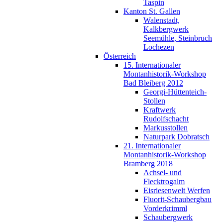
Taspin
Kanton St. Gallen
Walenstadt,
Kalkbergwerk
Seemühle, Steinbruch
Lochezen
Österreich
15. Internationaler
Montanhistorik-Workshop
Bad Bleiberg 2012
Georgi-Hüttenteich-
Stollen
Kraftwerk
Rudolfschacht
Markusstollen
Naturpark Dobratsch
21. Internationaler
Montanhistorik-Workshop
Bramberg 2018
Achsel- und
Flecktrogalm
Eisriesenwelt Werfen
Fluorit-Schaubergbau
Vorderkrimml
Schaubergwerk