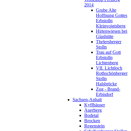
2014
Grube Alte
Hoffnung Gottes
Erbstolln
Kleinvoigtsberg
Hirtenwiesen bei
Glashütte
Thelersberger
Stolln
Trau auf Gott
Erbstolln
Lichtenberg
VII. Lichtloch
Rothschönberger
Stolln
Halsbrücke
Zug - Brand-
Erbisdorf
Sachsen-Anhalt
Kyffhäuser
Auerberg
Bodetal
Brocken
Regenstein