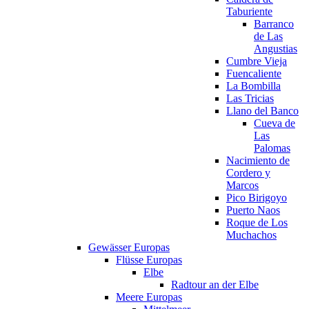
Taburiente
Barranco
de Las
Angustias
Cumbre Vieja
Fuencaliente
La Bombilla
Las Tricias
Llano del Banco
Cueva de
Las
Palomas
Nacimiento de
Cordero y
Marcos
Pico Birigoyo
Puerto Naos
Roque de Los
Muchachos
Gewässer Europas
Flüsse Europas
Elbe
Radtour an der Elbe
Meere Europas