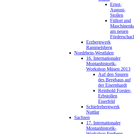
Ernst-
August-
Stollen
Füllort und
Maschinenk
am neuen
Förderschac
Erzbergwerk
Rammelsberg
Nordrhein-Westfalen
16. Internationaler
Montanhistorik-
Workshop Müsen 2013
Auf den Spuren
des Bergbaus auf
der Eisernhardt
Reinhold Forster-
Erbstollen
Eiserfeld
Schieferbergwerk
Nuttlar
Sachsen
17. Internationaler
Montanhistorik-
Workshop Freiberg