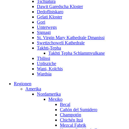
Tschiatura
Dawit Garedscha Kloster
Dedoflistskaro
Gelati Kloster
Gori
Unterwegs
Signagi
St. Virgin Mary Kathedrale Dmanissi
Swetizchoweli Kathedrale
Takhti-Tepha
Takhti Tepha Schlammvulkane
Tbilissi
Uplisziche
Wani, Kolchis
Wardsia
Regionen
Amerika
Nordamerika
Mexiko
Becal
Cañón del Sumidero
Champotón
Chichén Itzá
Mezcal Fabrik