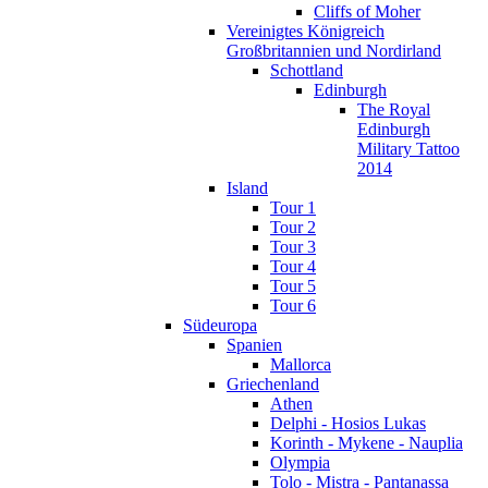
Cliffs of Moher
Vereinigtes Königreich
Großbritannien und Nordirland
Schottland
Edinburgh
The Royal
Edinburgh
Military Tattoo
2014
Island
Tour 1
Tour 2
Tour 3
Tour 4
Tour 5
Tour 6
Südeuropa
Spanien
Mallorca
Griechenland
Athen
Delphi - Hosios Lukas
Korinth - Mykene - Nauplia
Olympia
Tolo - Mistra - Pantanassa