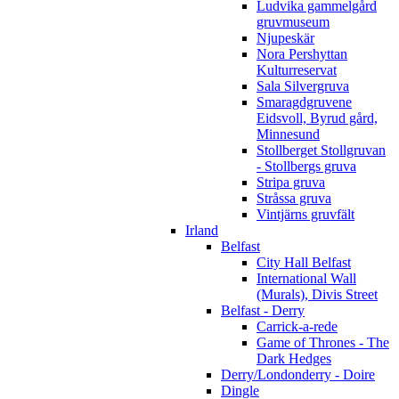
Ludvika gammelgård
gruvmuseum
Njupeskär
Nora Pershyttan
Kulturreservat
Sala Silvergruva
Smaragdgruvene
Eidsvoll, Byrud gård,
Minnesund
Stollberget Stollgruvan
- Stollbergs gruva
Stripa gruva
Stråssa gruva
Vintjärns gruvfält
Irland
Belfast
City Hall Belfast
International Wall
(Murals), Divis Street
Belfast - Derry
Carrick-a-rede
Game of Thrones - The
Dark Hedges
Derry/Londonderry - Doire
Dingle