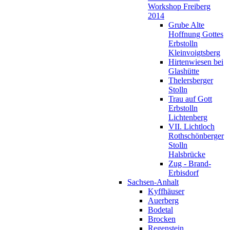
Workshop Freiberg
2014
Grube Alte
Hoffnung Gottes
Erbstolln
Kleinvoigtsberg
Hirtenwiesen bei
Glashütte
Thelersberger
Stolln
Trau auf Gott
Erbstolln
Lichtenberg
VII. Lichtloch
Rothschönberger
Stolln
Halsbrücke
Zug - Brand-
Erbisdorf
Sachsen-Anhalt
Kyffhäuser
Auerberg
Bodetal
Brocken
Regenstein