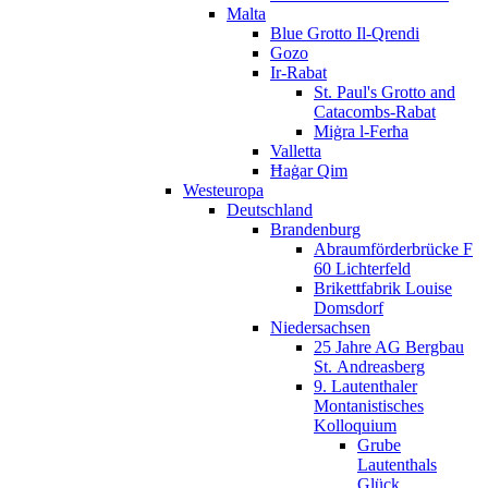
Malta
Blue Grotto Il-Qrendi
Gozo
Ir-Rabat
St. Paul's Grotto and
Catacombs-Rabat
Miġra l-Ferħa
Valletta
Ħaġar Qim
Westeuropa
Deutschland
Brandenburg
Abraumförderbrücke F
60 Lichterfeld
Brikettfabrik Louise
Domsdorf
Niedersachsen
25 Jahre AG Bergbau
St. Andreasberg
9. Lautenthaler
Montanistisches
Kolloquium
Grube
Lautenthals
Glück