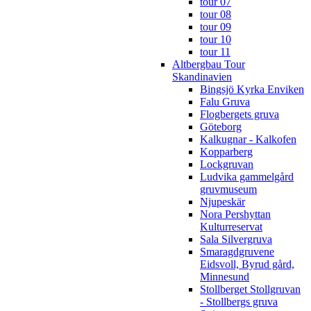
tour 07
tour 08
tour 09
tour 10
tour 11
Altbergbau Tour
Skandinavien
Bingsjö Kyrka Enviken
Falu Gruva
Flogbergets gruva
Göteborg
Kalkugnar - Kalkofen
Kopparberg
Lockgruvan
Ludvika gammelgård
gruvmuseum
Njupeskär
Nora Pershyttan
Kulturreservat
Sala Silvergruva
Smaragdgruvene
Eidsvoll, Byrud gård,
Minnesund
Stollberget Stollgruvan
- Stollbergs gruva