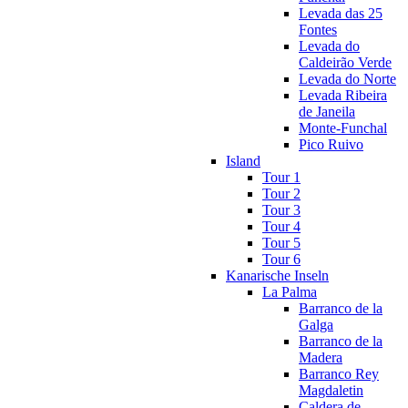
Levada das 25
Fontes
Levada do
Caldeirão Verde
Levada do Norte
Levada Ribeira
de Janeila
Monte-Funchal
Pico Ruivo
Island
Tour 1
Tour 2
Tour 3
Tour 4
Tour 5
Tour 6
Kanarische Inseln
La Palma
Barranco de la
Galga
Barranco de la
Madera
Barranco Rey
Magdaletin
Caldera de