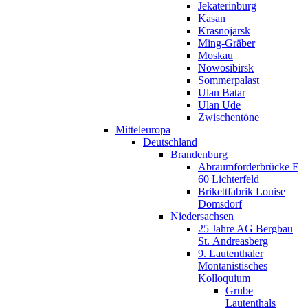
Jekaterinburg
Kasan
Krasnojarsk
Ming-Gräber
Moskau
Nowosibirsk
Sommerpalast
Ulan Batar
Ulan Ude
Zwischentöne
Mitteleuropa
Deutschland
Brandenburg
Abraumförderbrücke F
60 Lichterfeld
Brikettfabrik Louise
Domsdorf
Niedersachsen
25 Jahre AG Bergbau
St. Andreasberg
9. Lautenthaler
Montanistisches
Kolloquium
Grube
Lautenthals