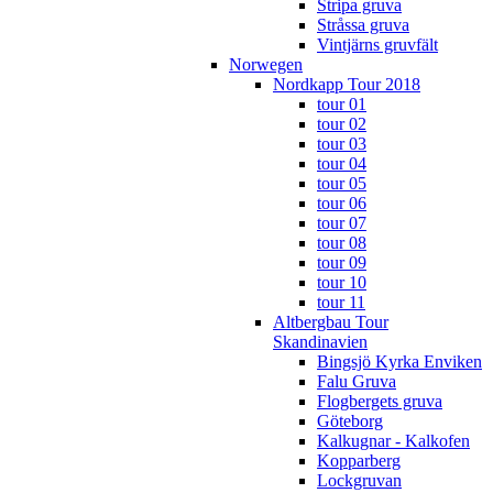
Stripa gruva
Stråssa gruva
Vintjärns gruvfält
Norwegen
Nordkapp Tour 2018
tour 01
tour 02
tour 03
tour 04
tour 05
tour 06
tour 07
tour 08
tour 09
tour 10
tour 11
Altbergbau Tour
Skandinavien
Bingsjö Kyrka Enviken
Falu Gruva
Flogbergets gruva
Göteborg
Kalkugnar - Kalkofen
Kopparberg
Lockgruvan