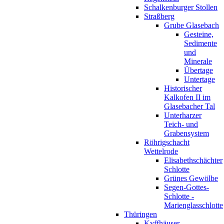
Schalkenburger Stollen
Straßberg
Grube Glasebach
Gesteine,
Sedimente
und
Minerale
Übertage
Untertage
Historischer
Kalkofen II im
Glasebacher Tal
Unterharzer
Teich- und
Grabensystem
Röhrigschacht
Wettelrode
Elisabethschächter
Schlotte
Grünes Gewölbe
Segen-Gottes-
Schlotte -
Marienglasschlotte
Thüringen
Kyffhäuser