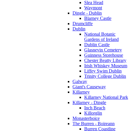
Slea Head
Waymont
Dingle - Dublin
Blarney Castle
Drumcliffe
Dublin
National Botanic
Gardens of Ireland
Dublin Castle
Glasnevin Cemetery
Guinness Storehouse
Chester Beatty Library
Irish Whiskey Museum
Liffey Swim Dublin
Trinity College Dublin
Galway
Giant's Causeway
Killarney
Killarney National Park
Killarney - Dingle
Inch Beach
Killorglin
Monasterboice
The Burren - Boireann
Burren Coastline