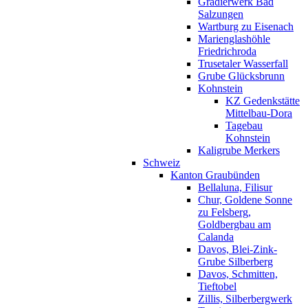
Gradierwerk Bad
Salzungen
Wartburg zu Eisenach
Marienglashöhle
Friedrichroda
Trusetaler Wasserfall
Grube Glücksbrunn
Kohnstein
KZ Gedenkstätte
Mittelbau-Dora
Tagebau
Kohnstein
Kaligrube Merkers
Schweiz
Kanton Graubünden
Bellaluna, Filisur
Chur, Goldene Sonne
zu Felsberg,
Goldbergbau am
Calanda
Davos, Blei-Zink-
Grube Silberberg
Davos, Schmitten,
Tieftobel
Zillis, Silberbergwerk