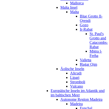
Mallorca
Malta Insel
Malta
Blue Grotto Il-
Qrendi
Gozo
Ir-Rabat
St. Paul's
Grotto and
Catacombs-
Rabat
Miġra l-
Ferħa
Valletta
Ħaġar Qim
Äolische Inseln
Alicudi
Lipari
Stromboli
Vulcano
Europäische Inseln im Atlantik und
im baltischen Meer
Autonome Region Madeira
Madeira
Funchal