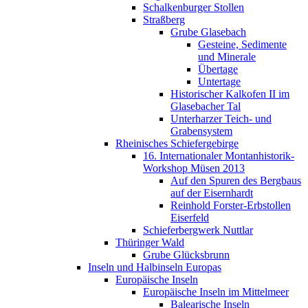
Schalkenburger Stollen
Straßberg
Grube Glasebach
Gesteine, Sedimente
und Minerale
Übertage
Untertage
Historischer Kalkofen II im
Glasebacher Tal
Unterharzer Teich- und
Grabensystem
Rheinisches Schiefergebirge
16. Internationaler Montanhistorik-
Workshop Müsen 2013
Auf den Spuren des Bergbaus
auf der Eisernhardt
Reinhold Forster-Erbstollen
Eiserfeld
Schieferbergwerk Nuttlar
Thüringer Wald
Grube Glücksbrunn
Inseln und Halbinseln Europas
Europäische Inseln
Europäische Inseln im Mittelmeer
Balearische Inseln