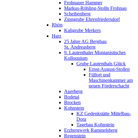
Frohnauer Hammer
Markus-Röhling-Stolln Frohnau
Scheibenberg
Zinngrube Ehrenfriedersdorf
Rhön
Kaligrube Merkers
Harz
25 Jahre AG Bergbau
St. Andreasberg
9. Lautenthaler Montanistisches
Kolloquium
Grube Lautenthals Glück
Ernst-August-Stollen
Füllort und
Maschinenkammer am
neuen Förderschacht
Auerberg
Bodetal
Brocken
Kohnstein
KZ Gedenkstätte Mittelbau-
Dora
Tagebau Kohnstein
Erzbergwerk Rammelsberg
Regenstein