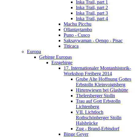
Inka Trail, part 1
Inka Trail, part 2
Inka Trail, part 3
Inka Trail, part 4
Machu Picchu
Ollantaytambo
Puno - Cusco
Saksaywaman - Qenqo - Pisac
Titicaca
Europa
Gebirge Europas
Erzgebirge
17. Internationaler Montanhistorik-
Workshop Freiberg 2014
Grube Alte Hoffnung Gottes
Erbstolln Kleinvoigtsberg
Hirtenwiesen bei Glashütte
Thelersberger Stolln
Trau auf Gott Erbstolln
Lichtenberg
VII. Lichtloch
Rothschönberger Stolln
Halsbrücke
Zug - Brand-Erbisdorf
Binge Geyer